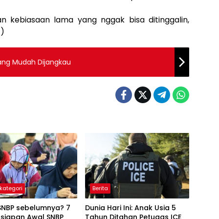
an kebiasaan lama yang nggak bisa ditinggalin,
*)
yang Mudah Dijangkau
kategori
Berita
SNBP sebelumnya? 7
Dunia Hari Ini: Anak Usia 5
rsiapan Awal SNBP
Tahun Ditahan Petugas ICE