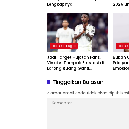
Lengkapnya
2026 un
Besar
Tak Berkategori
Tak Ber
Jadi Target Hujatan Fans,
Bukan U
Vinicius Tampak Frustasi di
Pria y
Lorong Ruang Ganti
Emosio
Bernabéu
Tinggalkan Balasan
Alamat email Anda tidak akan dipublikasi