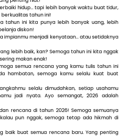
ang penting niat!
baiki hidup… tapi lebih banyak waktu buat tidur,
berkualitas tahun ini!
 tahun ini kita punya lebih banyak uang, lebih
belanja diskon!
ua impianmu menjadi kenyataan… atau setidaknya
ang lebih baik, kan? Semoga tahun ini kita nggak
ih sering makan enak!
moga semua rencana yang kamu tulis tahun ini
 ada hambatan, semoga kamu selalu kuat buat
langkahmu selalu dimudahkan, setiap usahamu
anamu jadi nyata. Ayo semangat, 2026 adalah
 dan rencana di tahun 2026! Semoga semuanya
n kalau pun nggak, semoga tetap ada hikmah di
ng baik buat semua rencana baru. Yang penting