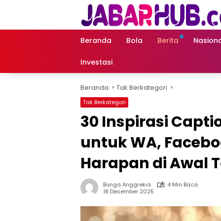
Langsung
ke
konten
Beranda
Bola
Berita
Nasiona
Investasi
Beranda
Tak Berkategori
Tak Berkategori
30 Inspirasi Capt
untuk WA, Facebo
Harapan di Awal 
Bunga Anggrekia
4 Min Baca
18 Desember 2025