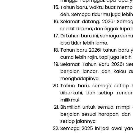
minggu. Tapi nggak apa-apa, y
Tahun baru, waktu buat memper
deh. Semoga tidurmu juga lebih 
Selamat datang, 2026! Semoga
sedikit drama, dan nggak lupa 
Di tahun baru ini, semoga sem
bisa tidur lebih lama.
Tahun baru 2026! tahun baru y
cuma lebih rajin, tapi juga leb
Selamat Tahun Baru 2026! Se
berjalan lancar, dan kalau
menghadapinya.
Tahun baru, semoga setiap 
diberkahi, dan setiap renc
milikmu!
Bismillah untuk semua mimpi
berjalan sesuai harapan, da
setiap jalannya.
Semoga 2025 ini jadi awal ya