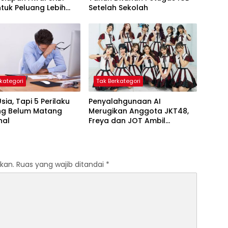
tuk Peluang Lebih
Setelah Sekolah
kategori
Tak Berkategori
sia, Tapi 5 Perilaku
Penyalahgunaan AI
ang Belum Matang
Merugikan Anggota JKT48,
nal
Freya dan JOT Ambil
Tindakan Tegas
kan.
Ruas yang wajib ditandai
*