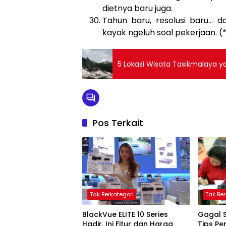
dietnya baru juga.
Tahun baru, resolusi baru… d
kayak ngeluh soal pekerjaan. (
5 Lokasi Wisata Tasikmalaya 
Pos Terkait
Tak Berkategori
Tak Ber
BlackVue ELITE 10 Series
Gagal 
Hadir, Ini Fitur dan Harga
Tips Pe