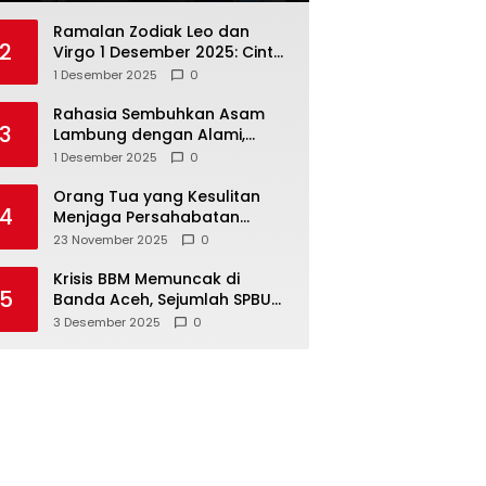
Ramalan Zodiak Leo dan
2
Virgo 1 Desember 2025: Cinta,
Karir, Kesehatan, dan
1 Desember 2025
0
Keuangan
Rahasia Sembuhkan Asam
3
Lambung dengan Alami,
Nomor 4 Disalahpahami
1 Desember 2025
0
Orang Tua yang Kesulitan
4
Menjaga Persahabatan
Biasanya Lakukan 8 Hal Ini
23 November 2025
0
Tanpa Sadar
Krisis BBM Memuncak di
5
Banda Aceh, Sejumlah SPBU
Tutup Total
3 Desember 2025
0