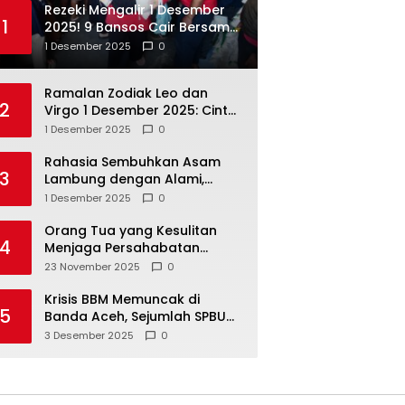
Rezeki Mengalir 1 Desember
1
2025! 9 Bansos Cair Bersama:
PKH, BPNT, dan KKS Mandiri
1 Desember 2025
0
Double
Ramalan Zodiak Leo dan
2
Virgo 1 Desember 2025: Cinta,
Karir, Kesehatan, dan
1 Desember 2025
0
Keuangan
Rahasia Sembuhkan Asam
3
Lambung dengan Alami,
Nomor 4 Disalahpahami
1 Desember 2025
0
Orang Tua yang Kesulitan
4
Menjaga Persahabatan
Biasanya Lakukan 8 Hal Ini
23 November 2025
0
Tanpa Sadar
Krisis BBM Memuncak di
5
Banda Aceh, Sejumlah SPBU
Tutup Total
3 Desember 2025
0