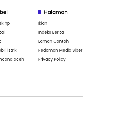
bel
Halaman
ek hp
Iklan
tal
Indeks Berita
k
Laman Contoh
il listrik
Pedoman Media Siber
ncana aceh
Privacy Policy