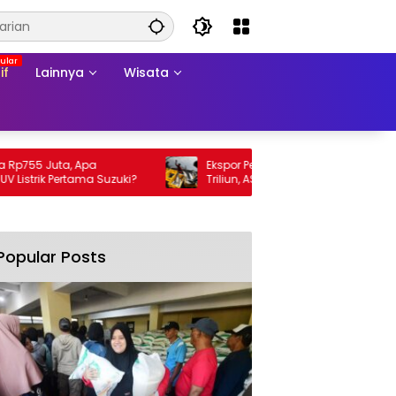
if
Lainnya
Wisata
755 Juta, Apa
Ekspor Perikanan 2025 Tembus Rp105
strik Pertama Suzuki?
Triliun, AS Jadi Pasar Utama
Popular Posts