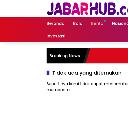
Langsung
ke
konten
Beranda
Bola
Berita
Nasiona
Investasi
Breaking News
Tidak ada yang ditemukan
Sepertinya kami tidak dapat menemukan
membantu.