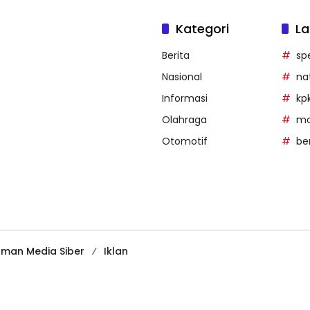
Kategori
La
Berita
sp
Nasional
na
Informasi
kp
Olahraga
mob
Otomotif
be
man Media Siber
Iklan