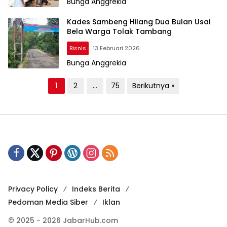
Bunga Anggrekia
Kades Sambeng Hilang Dua Bulan Usai
Bela Warga Tolak Tambang
Bisnis
13 Februari 2026
Bunga Anggrekia
P
1
2
…
75
Berikutnya »
a
g
i
n
a
s
i
Privacy Policy
Indeks Berita
Pedoman Media Siber
Iklan
p
o
© 2025 - 2026 JabarHub.com