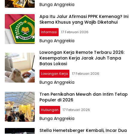
Bunga Anggrekia
Apa Itu Jalur Afirmasi PPPK Kemenag? Ini
Skema Khusus yang Wajib Diketahui
Informasi
17 Februari 2026
Bunga Anggrekia
JabarHub.com
Lowongan Kerja Remote Terbaru 2026:
Kesempatan Kerja Jarak Jauh Tanpa
Batas Lokasi
Lowongan Kerja
17 Februari 2026
Bunga Anggrekia
Tren Pernikahan Mewah dan Intim Tetap
Populer di 2026
Hubungan
17 Februari 2026
Bunga Anggrekia
Stella Hemetsberger Kembali, Incar Dua