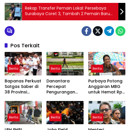
Rekap Transfer Pemain Lokal: Persebaya
Surabaya Coret 3, Tambah 2 Pemain Baru
era Tavares
Pos Terkait
Berita
Berita
Berita
Bapanas Perkuat
Danantara
Purbaya Potong
Satgas Saber di
Percepat
Anggaran MBG
38 Provinsi
Pengurangan
untuk Hemat Rp
Jelang Ramadan
BUMN, Pangkas
135 Triliun,
Belasan Anak
Dialihkan ke
Usaha TLKM dan
Prioritas
SMGR
Mendesak
Berita
Berita
Berita
LBH PHRI
John Field
Menteri