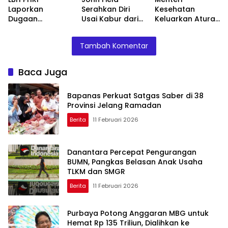
Laporkan
Serahkan Diri
Kesehatan
Dugaan
Usai Kabur dari
Keluarkan Aturan
Malpraktik, RSUD
OTT KPK di Bea
Baru Tangani
Doris Sylvanus
Cukai
Wabah
Tambah Komentar
Janjikan
Investigasi
Baca Juga
Bapanas Perkuat Satgas Saber di 38
Provinsi Jelang Ramadan
Berita
11 Februari 2026
Danantara Percepat Pengurangan
BUMN, Pangkas Belasan Anak Usaha
TLKM dan SMGR
Berita
11 Februari 2026
Purbaya Potong Anggaran MBG untuk
Hemat Rp 135 Triliun, Dialihkan ke