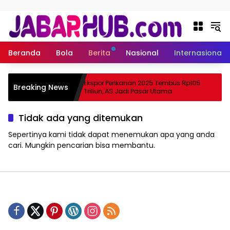
Langsung ke konten
Beranda
Bola
Berita
Nasional
Internasional
, Apa
Ekspor Perikanan 2025 Tembus Rp105
Breaking News
rtama Suzuki?
Triliun, AS Jadi Pasar Utama
Tidak ada yang ditemukan
Sepertinya kami tidak dapat menemukan apa yang anda
cari. Mungkin pencarian bisa membantu.