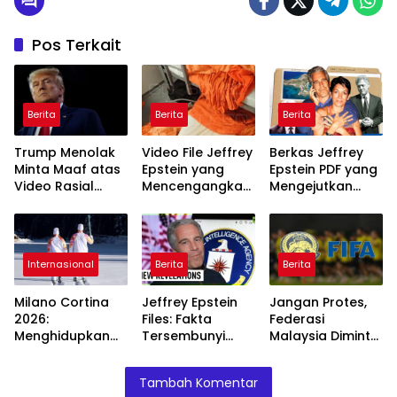
Pos Terkait
Berita
Berita
Berita
Trump Menolak
Video File Jeffrey
Berkas Jeffrey
Minta Maaf atas
Epstein yang
Epstein PDF yang
Video Rasial
Mencengangkan
Mengejutkan
Terhadap
Terungkap
Ditemukan Di
Obama dan
Internet
Istrinya
Internasional
Berita
Berita
Milano Cortina
Jeffrey Epstein
Jangan Protes,
2026:
Files: Fakta
Federasi
Menghidupkan
Tersembunyi
Malaysia Diminta
Olimpiade
yang
Patuh pada AFC
dengan Sistem
Menggemparkan
Agar Terhindar
Tambah Komentar
Multi-Tuan
Dunia
dari Sanksi FIFA