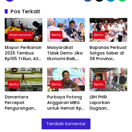
Pos Terkait
Internasional
Berita
Berita
Ekspor Perikanan
Masyarakat
Bapanas Perkuat
2025 Tembus
Tidak Demo Jika
Satgas Saber di
Rp105 Triliun, AS
Ekonomi Baik,
38 Provinsi
Jadi Pasar
Purbaya: Ini yang
Jelang Ramadan
Utama
Terjadi Sekarang!
Berita
Berita
Berita
Danantara
Purbaya Potong
LBH PHRI
Percepat
Anggaran MBG
Laporkan
Pengurangan
untuk Hemat Rp
Dugaan
BUMN, Pangkas
135 Triliun,
Malpraktik, RSUD
Belasan Anak
Dialihkan ke
Doris Sylvanus
Tambah Komentar
Usaha TLKM dan
Prioritas
Janjikan
SMGR
Mendesak
Investigasi