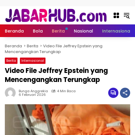
Langsung ke konten
Beranda
Bola
Berita
Nasional
Internasional
Beranda
Berita
Video File Jeffrey Epstein yang
Mencengangkan Terungkap
Berita
Internasional
Video File Jeffrey Epstein yang
Mencengangkan Terungkap
Bunga Anggrekia
4 Min Baca
6 Februari 2026