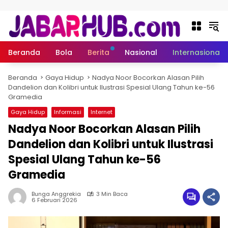
Langsung ke konten
Beranda
Bola
Berita
Nasional
Internasional
Beranda
Gaya Hidup
Nadya Noor Bocorkan Alasan Pilih
Dandelion dan Kolibri untuk Ilustrasi Spesial Ulang Tahun ke-56
Gramedia
Gaya Hidup
Informasi
Internet
Nadya Noor Bocorkan Alasan Pilih
Dandelion dan Kolibri untuk Ilustrasi
Spesial Ulang Tahun ke-56
Gramedia
Bunga Anggrekia
3 Min Baca
6 Februari 2026