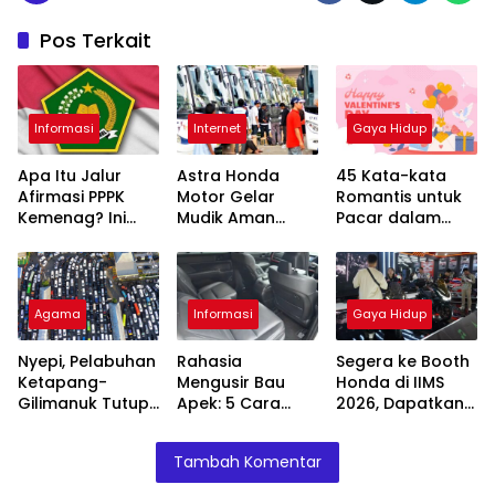
Pos Terkait
Informasi
Internet
Gaya Hidup
Apa Itu Jalur
Astra Honda
45 Kata-kata
Afirmasi PPPK
Motor Gelar
Romantis untuk
Kemenag? Ini
Mudik Aman
Pacar dalam
Skema Khusus
Tanpa Biaya,
Bahasa Inggris
yang Wajib
Kurangi Angka
Diketahui
Kecelakaan
Agama
Informasi
Gaya Hidup
Nyepi, Pelabuhan
Rahasia
Segera ke Booth
Ketapang-
Mengusir Bau
Honda di IIMS
Gilimanuk Tutup
Apek: 5 Cara
2026, Dapatkan
Total Jelang
Sederhana
Promo Cicilan
Lebaran
Membuat Kabin
Hemat dan
Tambah Komentar
Mobil Wangi
Hadiah Oli Gratis
Lama