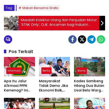
Tag:
Makan Bersama Gratis
Masalah Kolektor Utang dan Penjualan Motor
‘STNK Only’, OJK: Ancaman bagi Industri
Pembiayaan Nasional
Pos Terkait
Informasi
Berita
Bisnis
Apa Itu Jalur
Masyarakat
Kades Sambeng
Afirmasi PPPK
Tidak Demo Jika
Hilang Dua Bulan
Kemenag? Ini
Ekonomi Baik,
Usai Bela Warga
Skema Khusus
Purbaya: Ini yang
Tolak Tambang
yang Wajib
Terjadi Sekarang!
Diketahui