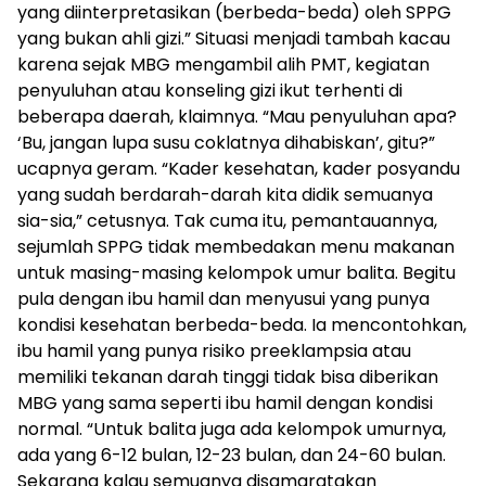
yang diinterpretasikan (berbeda-beda) oleh SPPG
yang bukan ahli gizi.” Situasi menjadi tambah kacau
karena sejak MBG mengambil alih PMT, kegiatan
penyuluhan atau konseling gizi ikut terhenti di
beberapa daerah, klaimnya. “Mau penyuluhan apa?
‘Bu, jangan lupa susu coklatnya dihabiskan’, gitu?”
ucapnya geram. “Kader kesehatan, kader posyandu
yang sudah berdarah-darah kita didik semuanya
sia-sia,” cetusnya. Tak cuma itu, pemantauannya,
sejumlah SPPG tidak membedakan menu makanan
untuk masing-masing kelompok umur balita. Begitu
pula dengan ibu hamil dan menyusui yang punya
kondisi kesehatan berbeda-beda. Ia mencontohkan,
ibu hamil yang punya risiko preeklampsia atau
memiliki tekanan darah tinggi tidak bisa diberikan
MBG yang sama seperti ibu hamil dengan kondisi
normal. “Untuk balita juga ada kelompok umurnya,
ada yang 6-12 bulan, 12-23 bulan, dan 24-60 bulan.
Sekarang kalau semuanya disamaratakan