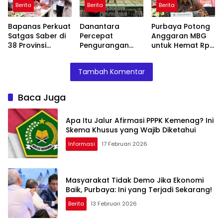
Berita
Berita
Berita
Bapanas Perkuat
Danantara
Purbaya Potong
Satgas Saber di
Percepat
Anggaran MBG
38 Provinsi
Pengurangan
untuk Hemat Rp
Jelang Ramadan
BUMN, Pangkas
135 Triliun,
Belasan Anak
Dialihkan ke
Tambah Komentar
Usaha TLKM dan
Prioritas
SMGR
Mendesak
Baca Juga
Apa Itu Jalur Afirmasi PPPK Kemenag? Ini
Skema Khusus yang Wajib Diketahui
Informasi
17 Februari 2026
Masyarakat Tidak Demo Jika Ekonomi
Baik, Purbaya: Ini yang Terjadi Sekarang!
Berita
13 Februari 2026