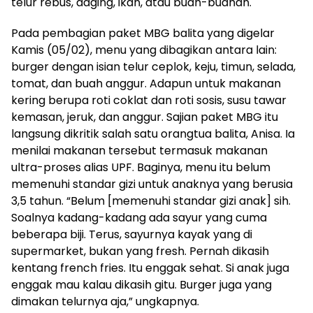
telur rebus, daging, ikan, atau buah-buahan.
Pada pembagian paket MBG balita yang digelar
Kamis (05/02), menu yang dibagikan antara lain:
burger dengan isian telur ceplok, keju, timun, selada,
tomat, dan buah anggur. Adapun untuk makanan
kering berupa roti coklat dan roti sosis, susu tawar
kemasan, jeruk, dan anggur. Sajian paket MBG itu
langsung dikritik salah satu orangtua balita, Anisa. Ia
menilai makanan tersebut termasuk makanan
ultra-proses alias UPF. Baginya, menu itu belum
memenuhi standar gizi untuk anaknya yang berusia
3,5 tahun. “Belum [memenuhi standar gizi anak] sih.
Soalnya kadang-kadang ada sayur yang cuma
beberapa biji. Terus, sayurnya kayak yang di
supermarket, bukan yang fresh. Pernah dikasih
kentang french fries. Itu enggak sehat. Si anak juga
enggak mau kalau dikasih gitu. Burger juga yang
dimakan telurnya aja,” ungkapnya.