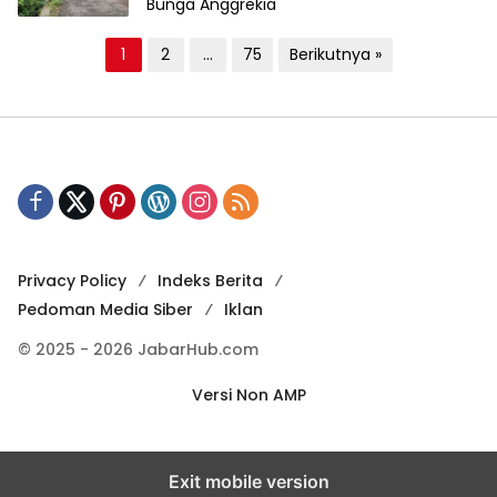
Bunga Anggrekia
P
1
2
…
75
Berikutnya »
a
g
i
n
a
s
i
Privacy Policy
Indeks Berita
Pedoman Media Siber
Iklan
p
o
© 2025 - 2026 JabarHub.com
s
Versi Non AMP
Exit mobile version