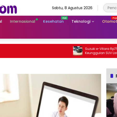
Sabtu, 8 Agustus 2026
l
Internasional
Kesehatan
Teknologi
Otomot
Suzuki e-Vitara Rp755 Juta, 
Keunggulan SUV Listrik Perta