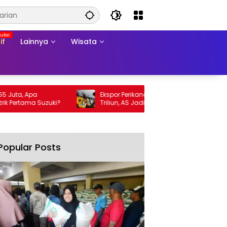
if
Lainnya
Wisata
Apa
Ekspor Perikanan 2025 Tembus Rp105
ma Suzuki?
Triliun, AS Jadi Pasar Utama
Popular Posts