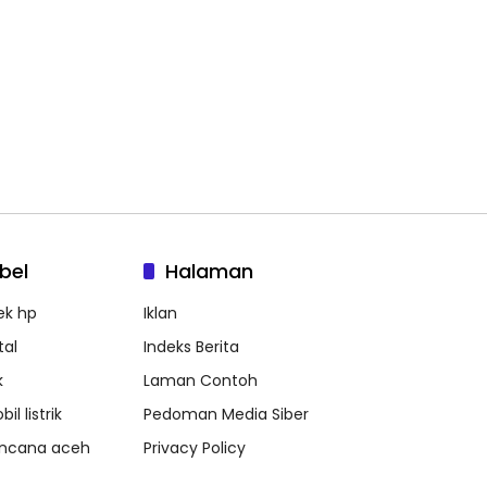
bel
Halaman
ek hp
Iklan
tal
Indeks Berita
k
Laman Contoh
il listrik
Pedoman Media Siber
ncana aceh
Privacy Policy