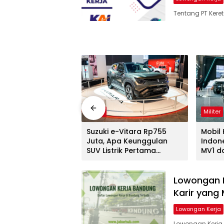
Tentang PT Keret
Mobil
Militer
APV, MPV Ikonik
Suzuki e-Vitara Rp755
Mobil
sih Diserbu di IIMS
Juta, Apa Keunggulan
Indon
SUV Listrik Pertama
MV1 d
Suzuki?
IIMS 2
Lowongan 
Karir yang 
Lowongan Kerja
Lowongan Kerja