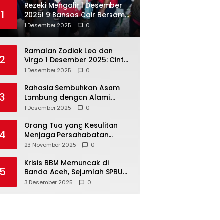
Rezeki Mengalir 1 Desember
1
2025! 9 Bansos Cair Bersama:
PKH, BPNT, dan KKS Mandiri
1 Desember 2025
0
Double
Ramalan Zodiak Leo dan
2
Virgo 1 Desember 2025: Cinta,
Karir, Kesehatan, dan
1 Desember 2025
0
Keuangan
Rahasia Sembuhkan Asam
3
Lambung dengan Alami,
Nomor 4 Disalahpahami
1 Desember 2025
0
Orang Tua yang Kesulitan
4
Menjaga Persahabatan
Biasanya Lakukan 8 Hal Ini
23 November 2025
0
Tanpa Sadar
Krisis BBM Memuncak di
5
Banda Aceh, Sejumlah SPBU
Tutup Total
3 Desember 2025
0