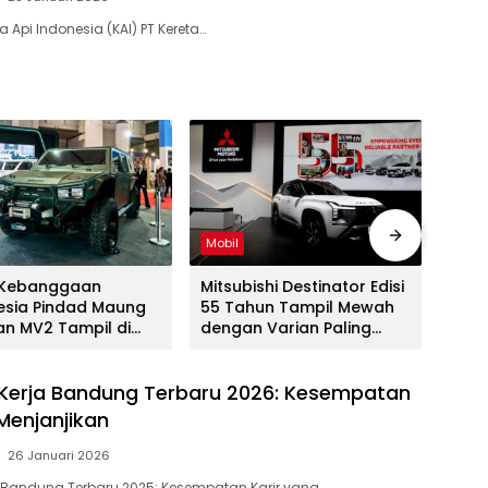
a Api Indonesia (KAI) PT Kereta…
Mobil
Mobil
 Kebanggaan
Mitsubishi Destinator Edisi
Suzu
esia Pindad Maung
55 Tahun Tampil Mewah
yang
an MV2 Tampil di
dengan Varian Paling
202
026
Tinggi
Kerja Bandung Terbaru 2026: Kesempatan
Menjanjikan
26 Januari 2026
 Bandung Terbaru 2025: Kesempatan Karir yang…