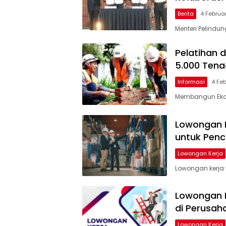
Berita
4 Februa
Menteri Pelindu
Pelatihan 
5.000 Tena
Informasi
4 Fe
Membangun Ekos
Lowongan K
untuk Penca
Lowongan Kerja
Lowongan kerja 
Lowongan K
di Perusah
Lowongan Kerja