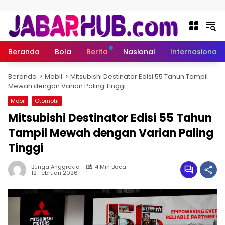
Langsung ke konten
Beranda
Bola
Berita
Nasional
Internasional
Beranda
Mobil
Mitsubishi Destinator Edisi 55 Tahun Tampil
Mewah dengan Varian Paling Tinggi
Mobil
Otomotif
Mitsubishi Destinator Edisi 55 Tahun
Tampil Mewah dengan Varian Paling
Tinggi
Bunga Anggrekia
4 Min Baca
12 Februari 2026