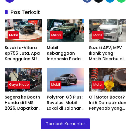
Pos Terkait
Mobil
Militer
Mobil
Suzuki e-Vitara
Mobil
Suzuki APV, MPV
Rp755 Juta, Apa
Kebanggaan
Ikonik yang
Keunggulan SUV
Indonesia Pindad
Masih Diserbu di
Listrik Pertama
Maung MV1 dan
IIMS 2026
Suzuki?
MV2 Tampil di
IIMS 2026
Gaya Hidup
Mobil
Motor
Segera ke Booth
Polytron G3 Plus:
Oli Motor Bocor?
Honda di IIMS
Revolusi Mobil
Ini 5 Dampak dan
2026, Dapatkan
Lokal di Jalanan
Penyebab yang
Promo Cicilan
Jakarta, Nyaman
Sering Diabaikan
Hemat dan
atau Masalah?
Tambah Komentar
Hadiah Oli Gratis