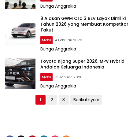
Bunga Anggrekia
8 Alasan GWM Ora 3 BEV Layak Dimiliki
Tahun 2026 yang Membuat Kompetitor
Takut
Mobil
4 Februari 2026
Bunga Anggrekia
Toyota Kijang Super 2026, MPV Hybrid
Andalan Keluarga Indonesia
Mobil
19 Januari 2026
Bunga Anggrekia
P
1
2
3
Berikutnya »
a
g
i
n