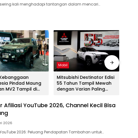
sering kali menghadapi tantangan dalam mencari…
Mobil
Mobil
 Kebanggaan
Mitsubishi Destinator Edisi
Suzu
esia Pindad Maung
55 Tahun Tampil Mewah
yang
an MV2 Tampil di
dengan Varian Paling
202
026
Tinggi
 Afiliasi YouTube 2026, Channel Kecil Bisa
ung
ri 2026
si YouTube 2026: Peluang Pendapatan Tambahan untuk…