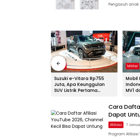
Pengasuh anak 
Mobil
Militer
APV, MPV Ikonik
Suzuki e-Vitara Rp755
Mobil
sih Diserbu di IIMS
Juta, Apa Keunggulan
Indon
SUV Listrik Pertama
MV1 d
Suzuki?
IIMS 2
Cara Daftar
Dapat Unt
Afiliasi
7 Janua
Program Afilia