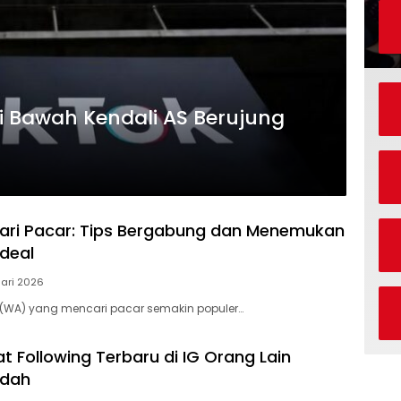
i Bawah Kendali AS Berujung
ari Pacar: Tips Bergabung dan Menemukan
deal
uari 2026
(WA) yang mencari pacar semakin populer…
t Following Terbaru di IG Orang Lain
udah