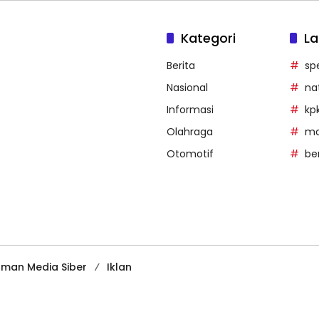
Kategori
La
Berita
sp
Nasional
na
Informasi
kp
Olahraga
mob
Otomotif
be
man Media Siber
Iklan