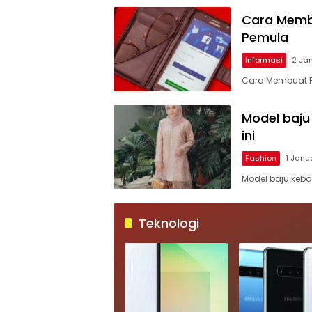
Cara Membu
Pemula
Informasi
2 Ja
Cara Membuat Fa
Model baju
ini
Fashion
1 Janu
Model baju keb
Teknologi