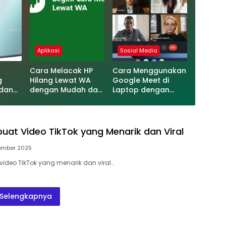
Aplikasi
Sosial Media
Cara Melacak HP
Cara Menggunakan
g
Hilang Lewat WA
Google Meet di
 dan
dengan Mudah dan
Laptop dengan
Cepat
Mudah dan Cepat
at Video TikTok yang Menarik dan Viral
ember 2025
deo TikTok yang menarik dan viral…
Selengkapnya