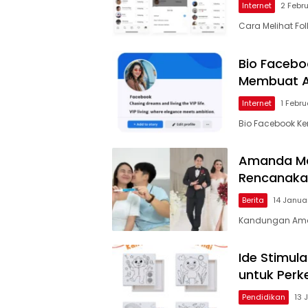
Internet
2 Febr
Cara Melihat Fol
Bio Facebo
Membuat Ak
Internet
1 Febr
Bio Facebook Ke
Amanda Man
Rencanaka
Berita
14 Janua
Kandungan Ama
Ide Stimul
untuk Per
Pendidikan
13 