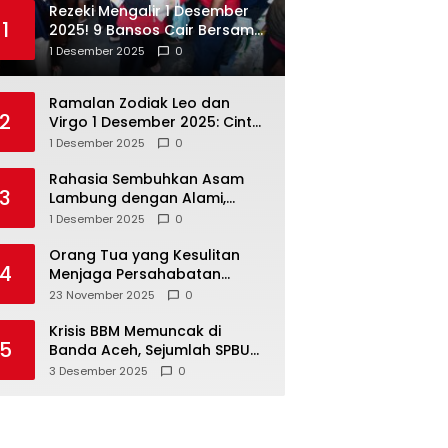
Rezeki Mengalir 1 Desember
1
2025! 9 Bansos Cair Bersama:
PKH, BPNT, dan KKS Mandiri
1 Desember 2025
0
Double
Ramalan Zodiak Leo dan
2
Virgo 1 Desember 2025: Cinta,
Karir, Kesehatan, dan
1 Desember 2025
0
Keuangan
Rahasia Sembuhkan Asam
3
Lambung dengan Alami,
Nomor 4 Disalahpahami
1 Desember 2025
0
Orang Tua yang Kesulitan
4
Menjaga Persahabatan
Biasanya Lakukan 8 Hal Ini
23 November 2025
0
Tanpa Sadar
Krisis BBM Memuncak di
5
Banda Aceh, Sejumlah SPBU
Tutup Total
3 Desember 2025
0