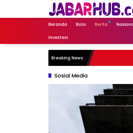
Langsung
ke
konten
Beranda
Bola
Berita
Nasiona
Investasi
Breaking News
Sosial Media