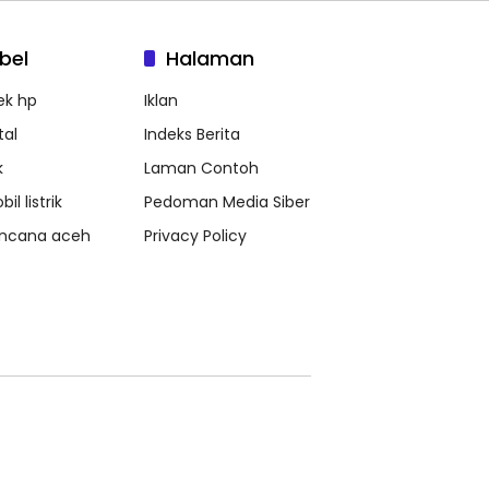
bel
Halaman
ek hp
Iklan
tal
Indeks Berita
k
Laman Contoh
il listrik
Pedoman Media Siber
ncana aceh
Privacy Policy