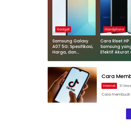
Gadget
Handphone
Samsung Galaxy
Cara Riset HP
A07 5G: Spesifikasi,
Samsung yan
Harga, dan
Efektif Akurat
Keunggulan yang
Mudah
Harus Diketahui
Cara Membu
Internet
31 Des
Cara membuat vi