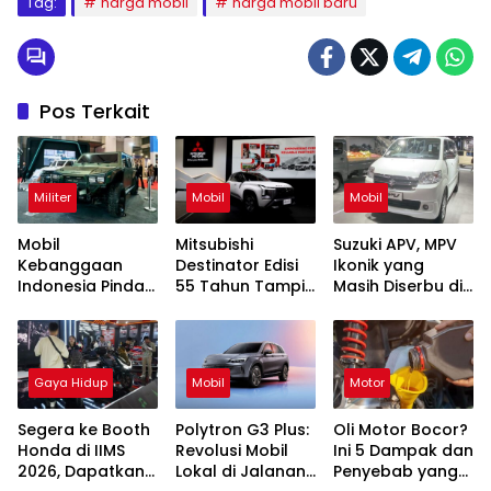
Tag:
harga mobil
harga mobil baru
Pos Terkait
Militer
Mobil
Mobil
Mobil
Mitsubishi
Suzuki APV, MPV
Kebanggaan
Destinator Edisi
Ikonik yang
Indonesia Pindad
55 Tahun Tampil
Masih Diserbu di
Maung MV1 dan
Mewah dengan
IIMS 2026
MV2 Tampil di
Varian Paling
IIMS 2026
Tinggi
Gaya Hidup
Mobil
Motor
Segera ke Booth
Polytron G3 Plus:
Oli Motor Bocor?
Honda di IIMS
Revolusi Mobil
Ini 5 Dampak dan
2026, Dapatkan
Lokal di Jalanan
Penyebab yang