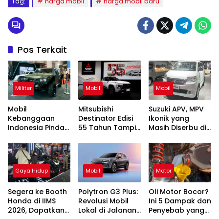
Tag:
harga mobil
harga mobil baru
Pos Terkait
Militer
Mobil
Mobil
Mobil
Mitsubishi
Suzuki APV, MPV
Kebanggaan
Destinator Edisi
Ikonik yang
Indonesia Pindad
55 Tahun Tampil
Masih Diserbu di
Maung MV1 dan
Mewah dengan
IIMS 2026
MV2 Tampil di
Varian Paling
IIMS 2026
Tinggi
Gaya Hidup
Mobil
Motor
Segera ke Booth
Polytron G3 Plus:
Oli Motor Bocor?
Honda di IIMS
Revolusi Mobil
Ini 5 Dampak dan
2026, Dapatkan
Lokal di Jalanan
Penyebab yang