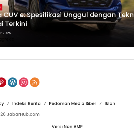
p
 CUV e: Spesifikasi Unggul dengan Tekn
i Terkini
r 2025
ggrekia
cy
Indeks Berita
Pedoman Media Siber
Iklan
026 JabarHub.com
Versi Non AMP