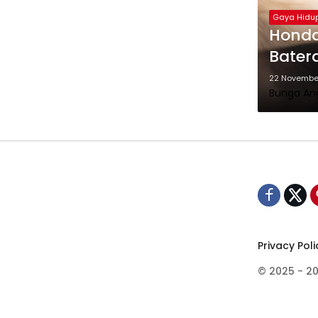
Gaya Hidu
Honda
Batera
22 Novembe
Bunga An
Privacy Poli
© 2025 - 2