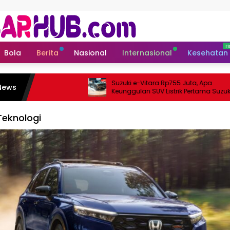
Bola
Berita
Nasional
Internasional
Kesehatan
Suzuki e-Vitara Rp755 Juta, Apa
News
Keunggulan SUV Listrik Pertama Suzuki?
Teknologi