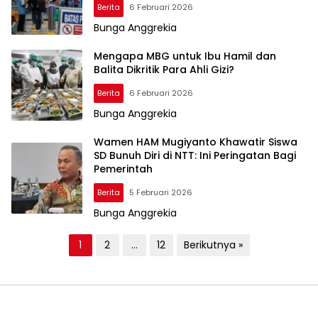
Berita
6 Februari 2026
Bunga Anggrekia
Mengapa MBG untuk Ibu Hamil dan
Balita Dikritik Para Ahli Gizi?
Berita
6 Februari 2026
Bunga Anggrekia
Wamen HAM Mugiyanto Khawatir Siswa
SD Bunuh Diri di NTT: Ini Peringatan Bagi
Pemerintah
Berita
5 Februari 2026
Bunga Anggrekia
P
1
2
…
12
Berikutnya »
a
g
i