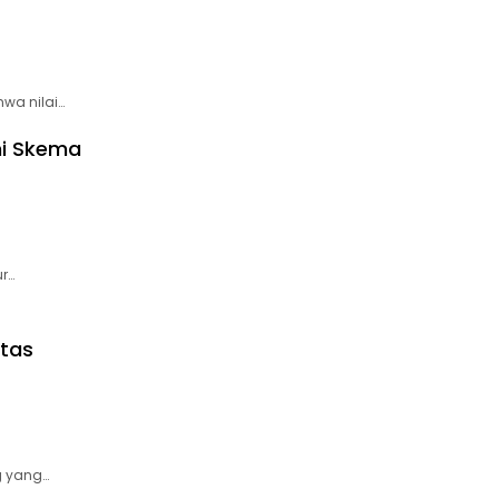
wa nilai…
ni Skema
r…
tas
g yang…