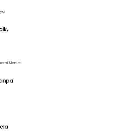
aya
ik,
omi Menteri
Tanpa
ela