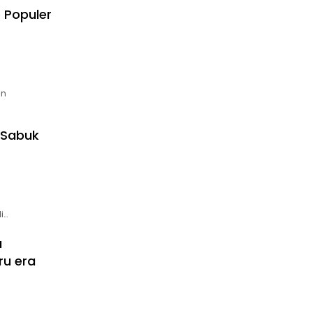
 Populer
an
 Sabuk
i…
a
ru era