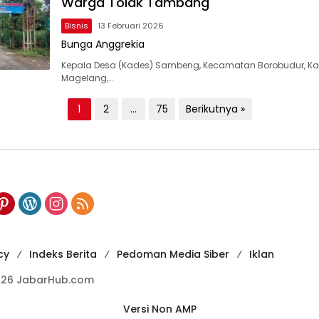
Warga Tolak Tambang
Bisnis
13 Februari 2026
Bunga Anggrekia
Kepala Desa (Kades) Sambeng, Kecamatan Borobudur, K
Magelang,…
1
2
…
75
Berikutnya »
cy
Indeks Berita
Pedoman Media Siber
Iklan
026 JabarHub.com
Versi Non AMP