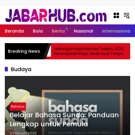
Langsung ke konten
Beranda
Bola
Berita
Nasional
Internasional
K Kemenag? Ini
Lowongan Kerja Remote Terbaru 2026:
Breaking News
Diketahui
Kesempatan Kerja Jarak Jauh Tanpa
Batas Lokasi
Budaya
Bahasa
Belajar Bahasa Sunda: Panduan
Lengkap untuk Pemula
11 Februari 2026