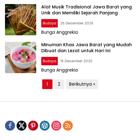
Alat Musik Tradisional Jawa Barat yang
Unik dan Memiliki Sejarah Panjang
Budaya
25 Desember 2025
Bunga Anggrekia
Minuman Khas Jawa Barat yang Mudah
Dibuat dan Lezat untuk Hari Ini
Budaya
15 Desember 2025
Bunga Anggrekia
P
1
2
Berikutnya »
a
g
i
n
a