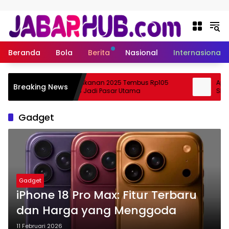
Langsung ke konten
Beranda
Bola
Berita
Nasional
Internasional
Ekspor Perikanan 2025 Tembus Rp105
Apa Itu 
Breaking News
Triliun, AS Jadi Pasar Utama
Skema K
Gadget
Gadget
iPhone 18 Pro Max: Fitur Terbaru
dan Harga yang Menggoda
11 Februari 2026