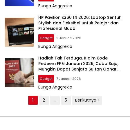
Bunga Anggrekia
HP Pavilion x360 14 2026: Laptop Sentuh
Stylish dan Fleksibel untuk Pelajar dan
Profesional Muda
Gadget
9 Januari 2026
Bunga Anggrekia
Hadiah Tak Terduga, Klaim Kode
Redeem FF 6 Januari 2026, Coba Saja,
Mungkin Dapat Senjata Sultan Gahar
Gratis
Gadget
7 Januari 2026
Bunga Anggrekia
P
1
2
…
5
Berikutnya »
a
g
i