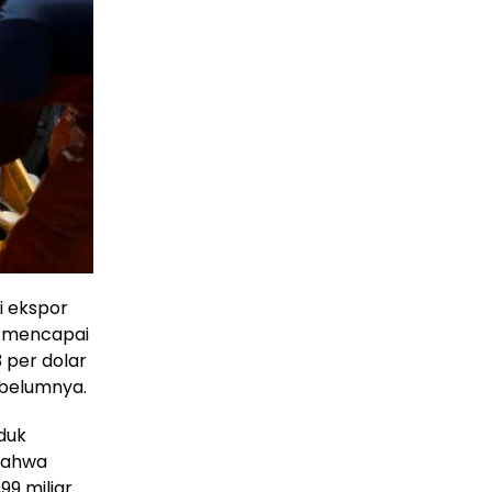
i ekspor
5 mencapai
3 per dolar
ebelumnya.
duk
bahwa
99 miliar