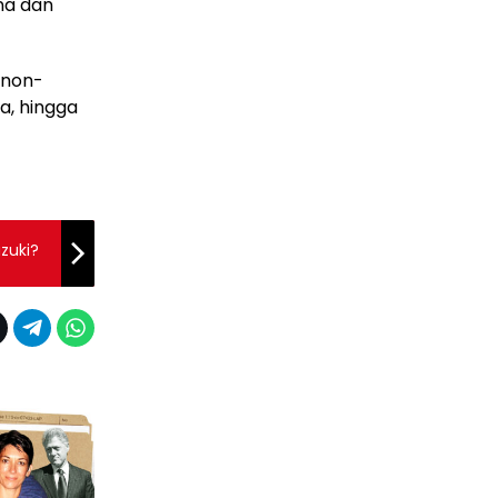
na dan
 non-
ia, hingga
zuki?