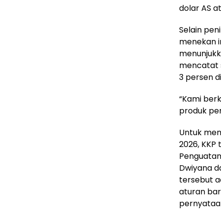
dolar AS at
Selain pe
menekan im
menunjukk
mencatat s
3 persen 
“Kami ber
produk per
Untuk men
2026, KKP 
Penguatan
Dwiyana da
tersebut a
aturan bar
pernyataa