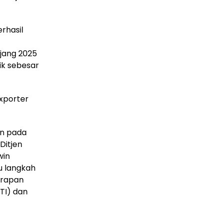
rhasil
jang 2025
aik sebesar
xporter
an pada
Ditjen
win
u langkah
nerapan
TI) dan