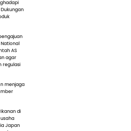
nghadapi
y. Dukungan
roduk
pengajuan
 National
ntah AS
an agar
 regulasi
en menjaga
sumber
rikanan di
u usaha
sia Japan