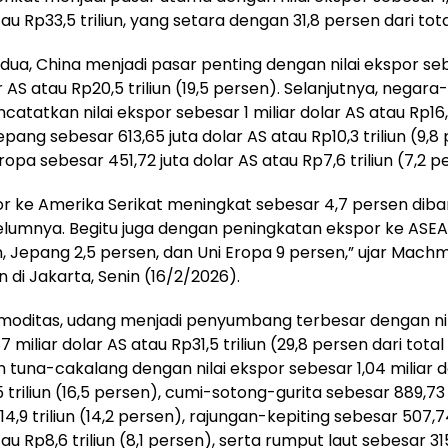
au Rp33,5 triliun, yang setara dengan 31,8 persen dari tot
kedua, China menjadi pasar penting dengan nilai ekspor seb
r AS atau Rp20,5 triliun (19,5 persen). Selanjutnya, negar
tatkan nilai ekspor sebesar 1 miliar dolar AS atau Rp16,8 
pang sebesar 613,65 juta dolar AS atau Rp10,3 triliun (9,8
ropa sebesar 451,72 juta dolar AS atau Rp7,6 triliun (7,2 p
por ke Amerika Serikat meningkat sebesar 4,7 persen dib
lumnya. Begitu juga dengan peningkatan ekspor ke ASE
n, Jepang 2,5 persen, dan Uni Eropa 9 persen,” ujar Mac
 di Jakarta, Senin (16/2/2026).
komoditas, udang menjadi penyumbang terbesar dengan ni
7 miliar dolar AS atau Rp31,5 triliun (29,8 persen dari total
eh tuna-cakalang dengan nilai ekspor sebesar 1,04 miliar d
 triliun (16,5 persen), cumi-sotong-gurita sebesar 889,73 
4,9 triliun (14,2 persen), rajungan-kepiting sebesar 507,7
au Rp8,6 triliun (8,1 persen), serta rumput laut sebesar 31