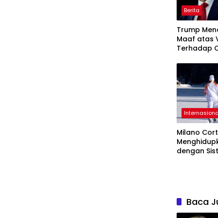
Berita
Trump Meno
Maaf atas V
Terhadap 
Istrinya
Internasiona
Milano Cort
Menghidupk
dengan Sis
Rumah
Baca J