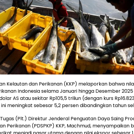
n Kelautan dan Perikanan (KKP) melaporkan bahwa nila
rikanan Indonesia selama Januari hingga Desember 202
 dolar AS atau sekitar Rp105,5 triliun (dengan kurs Rp16.82
 ini meningkat sebesar 5,2 persen dibandingkan tahun s
Tugas (Plt.) Direktur Jenderal Penguatan Daya Saing Pro
dan Perikanan (PDSPKP) KKP, Machmud, menyampaikan 
rikat menjadi pasar utama dengan nilai ekspor sebesar 1,