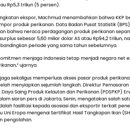
au Rp5,3 triliun (5 persen).
ningkatan ekspor, Machmud menambahkan bahwa KKP be
por produk perikanan. Data Badan Pusat Statistik (BPS)
an bahwa neraca perdagangan produk perikanan sepan
urplus sebesar 5,60 miliar dolar AS atau Rp94,2 triliun, n
dibandingkan periode yang sama tahun sebelumnya.
komitmen menjaga Indonesia tetap menjadi negara net e
ikanan,” ujarnya.
jaga sekaligus memperluas akses pasar produk perikan
telah menyiapkan sejumlah langkah. Direktur Pemasaran 
 Daya Saing Produk Kelautan dan Perikanan (PDSPKP) Er
lam siaran pers di Jakarta, Senin, mengatakan salah sat
dalah fasilitasi kepada asosiasi dan eksportir terkait pe
u Uni Eropa mengenai Sertifikat Hasil Tangkapan Ikan (SH
n pengolahan.