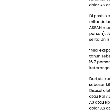
dolar AS at
Di posisi 
miliar dola
ASEAN menca
persen), Je
serta Uni E
“Nilai eks
tahun sebe
16,7 perse
keterangan
Dari sisi 
sebesar 1,8
Disusul ol
atau Rp17,5
AS atau Rp1
dolar AS at