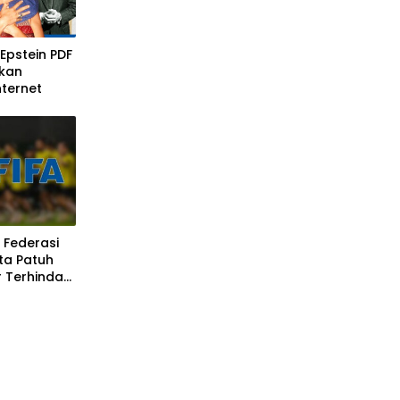
Epstein PDF
kan
nternet
 Federasi
ta Patuh
 Terhindar
A