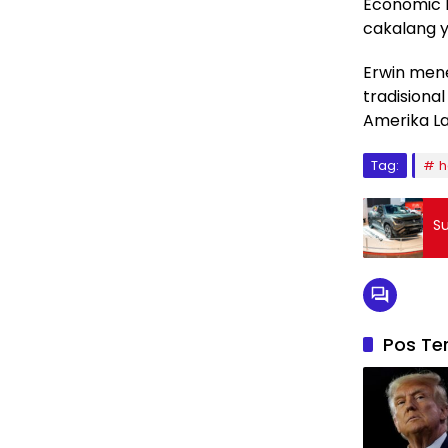
Economic 
cakalang y
Erwin men
tradisiona
Amerika La
Tag:
h
Su
Pos Ter