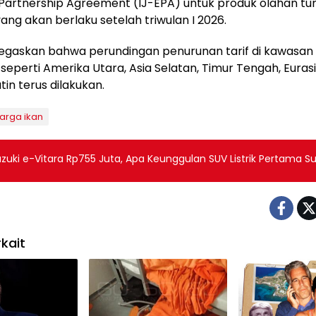
Partnership Agreement (IJ-EPA) untuk produk olahan tu
ang akan berlaku setelah triwulan I 2026.
egaskan bahwa perundingan penurunan tarif di kawasan
l seperti Amerika Utara, Asia Selatan, Timur Tengah, Euras
tin terus dilakukan.
arga ikan
zuki e-Vitara Rp755 Juta, Apa Keunggulan SUV Listrik Pertama Su
kait