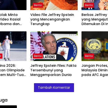
Berita
Berita
lak Minta
Video File Jeffrey Epstein
Berkas Jeffrey 
ideo Rasial
yang Mencengangkan
yang Mengejut
Obama dan
Terungkap
Ditemukan Di I
l
Berita
Berita
ina 2026:
Jeffrey Epstein Files: Fakta
Jangan Protes,
an Olimpiade
Tersembunyi yang
Malaysia Dimin
tem Multi-Tuan
Menggemparkan Dunia
pada AFC Agar
dari Sanksi FIF
Tambah Komentar
uga