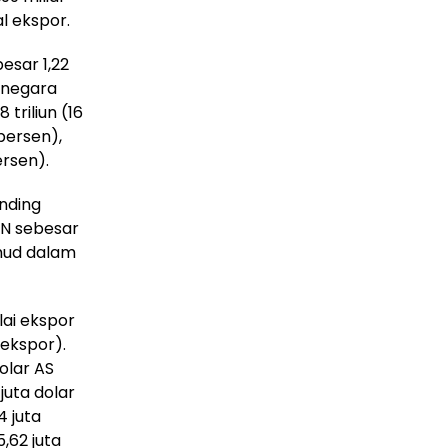
al ekspor.
esar 1,22
a-negara
triliun (16
 persen),
ersen).
anding
AN sebesar
hmud dalam
lai ekspor
 ekspor).
olar AS
juta dolar
4 juta
5,62 juta