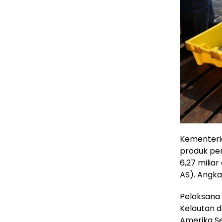
Kementeria
produk pe
6,27 miliar
AS). Angka
Pelaksana 
Kelautan 
Amerika Se