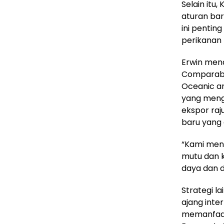
Selain itu
aturan bar
ini pentin
perikanan 
Erwin men
Comparabil
Oceanic a
yang menga
ekspor raj
baru yang 
“Kami men
mutu dan 
daya dan d
Strategi l
ajang inte
memanfaatk