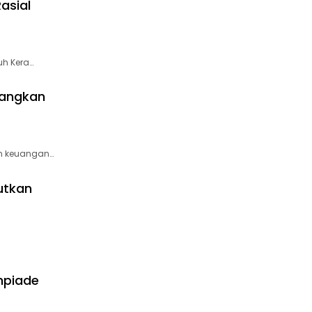
asial
h Kera…
gangkan
an keuangan…
utkan
mpiade