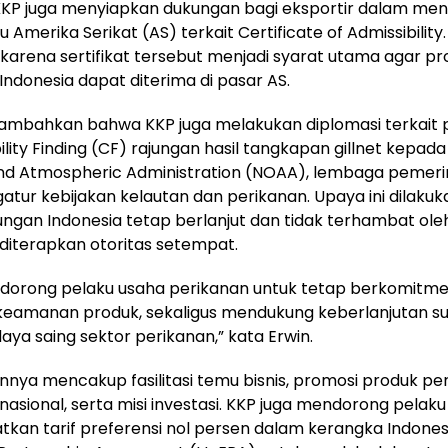
, KKP juga menyiapkan dukungan bagi eksportir dalam me
u Amerika Serikat (AS) terkait Certificate of Admissibilit
g karena sertifikat tersebut menjadi syarat utama agar p
Indonesia dapat diterima di pasar AS.
ambahkan bahwa KKP juga melakukan diplomasi terkait 
ity Finding (CF) rajungan hasil tangkapan gillnet kepada
nd Atmospheric Administration (NOAA), lembaga pemeri
tur kebijakan kelautan dan perikanan. Upaya ini dilakuk
ungan Indonesia tetap berlanjut dan tidak terhambat oleh
diterapkan otoritas setempat.
dorong pelaku usaha perikanan untuk tetap berkomitm
keamanan produk, sekaligus mendukung keberlanjutan 
aya saing sektor perikanan,” kata Erwin.
ainnya mencakup fasilitasi temu bisnis, promosi produk pe
rnasional, serta misi investasi. KKP juga mendorong pelak
an tarif preferensi nol persen dalam kerangka Indone