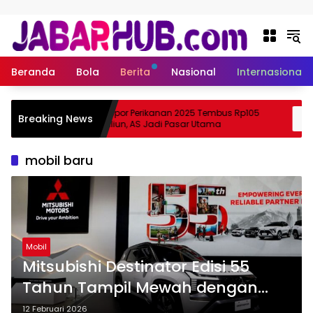
Langsung ke konten
Beranda
Bola
Berita
Nasional
Internasional
Ekspor Perikanan 2025 Tembus Rp105
Breaking News
 Suzuki?
Triliun, AS Jadi Pasar Utama
mobil baru
Mobil
Mitsubishi Destinator Edisi 55
Tahun Tampil Mewah dengan
Varian Paling Tinggi
12 Februari 2026