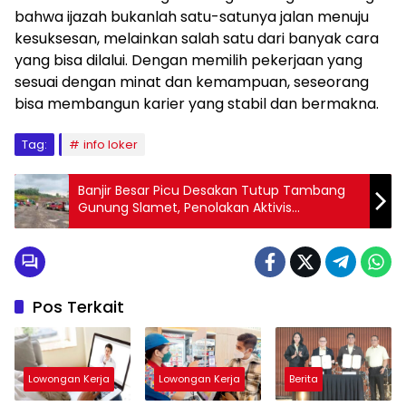
bahwa ijazah bukanlah satu-satunya jalan menuju
kesuksesan, melainkan salah satu dari banyak cara
yang bisa dilalui. Dengan memilih pekerjaan yang
sesuai dengan minat dan kemampuan, seseorang
bisa membangun karier yang stabil dan bermakna.
Tag:
info loker
Banjir Besar Picu Desakan Tutup Tambang
Gunung Slamet, Penolakan Aktivis
Meningkat
Pos Terkait
Lowongan Kerja
Lowongan Kerja
Berita