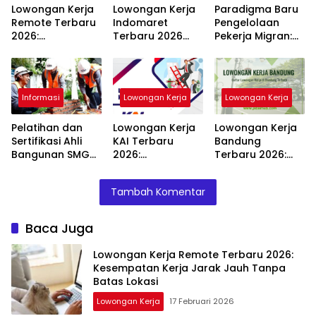
Lowongan Kerja
Lowongan Kerja
Paradigma Baru
Remote Terbaru
Indomaret
Pengelolaan
2026:
Terbaru 2026
Pekerja Migran:
Kesempatan
Buka Posisi
Menteri
Kerja Jarak Jauh
Menarik dengan
Mukhtarudin
Tanpa Batas
Gaji Kompetitif
Luncurkan
Lokasi
Migrant Center UI
Informasi
Lowongan Kerja
Lowongan Kerja
dan Kolaborasi
dengan Dua Wali
Pelatihan dan
Lowongan Kerja
Lowongan Kerja
Kota
Sertifikasi Ahli
KAI Terbaru
Bandung
Bangunan SMGR
2026:
Terbaru 2026:
Sasar 5.000
Kesempatan
Kesempatan
Tenaga Terampil
Karier di
Karir yang
Tambah Komentar
Perusahaan
Menjanjikan
Logistik Terbesar
Indonesia
Baca Juga
Lowongan Kerja Remote Terbaru 2026:
Kesempatan Kerja Jarak Jauh Tanpa
Batas Lokasi
Lowongan Kerja
17 Februari 2026