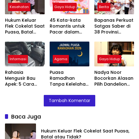
Kesehatan
Gaya Hidup
Berita
Hukum Keluar
45 Kata-kata
Bapanas Perkuat
Flek Cokelat Saat
Romantis untuk
Satgas Saber di
Puasa, Batal
Pacar dalam
38 Provinsi
atau Tidak?
Bahasa Inggris
Jelang Ramadan
Informasi
Agama
Gaya Hidup
Rahasia
Puasa
Nadya Noor
Mengusir Bau
Ramadhan
Bocorkan Alasan
Apek: 5 Cara
Tanpa Kelelahan,
Pilih Dandelion
Sederhana
Ini 5 Cara Alami
dan Kolibri untuk
Membuat Kabin
Jaga Stamina
Ilustrasi Spesial
Tambah Komentar
Mobil Wangi
dan Imunitas
Ulang Tahun ke-
Lama
56 Gramedia
Baca Juga
Hukum Keluar Flek Cokelat Saat Puasa,
Batal atau Tidak?