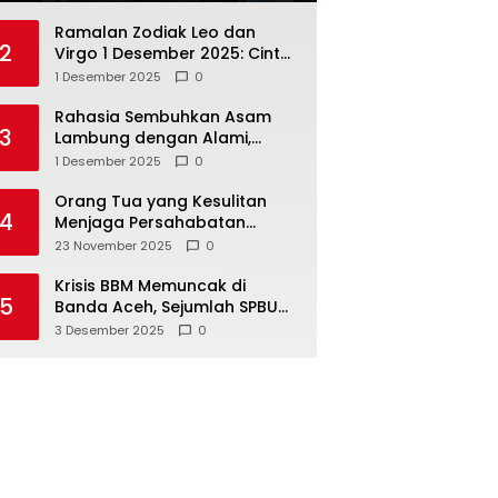
Ramalan Zodiak Leo dan
2
Virgo 1 Desember 2025: Cinta,
Karir, Kesehatan, dan
1 Desember 2025
0
Keuangan
Rahasia Sembuhkan Asam
3
Lambung dengan Alami,
Nomor 4 Disalahpahami
1 Desember 2025
0
Orang Tua yang Kesulitan
4
Menjaga Persahabatan
Biasanya Lakukan 8 Hal Ini
23 November 2025
0
Tanpa Sadar
Krisis BBM Memuncak di
5
Banda Aceh, Sejumlah SPBU
Tutup Total
3 Desember 2025
0