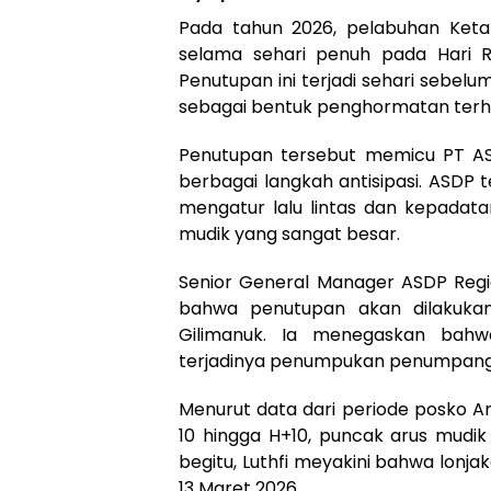
Pada tahun 2026, pelabuhan Keta
selama sehari penuh pada Hari R
Penutupan ini terjadi sehari sebelum
sebagai bentuk penghormatan terh
Penutupan tersebut memicu PT AS
berbagai langkah antisipasi. ASDP
mengatur lalu lintas dan kepadat
mudik yang sangat besar.
Senior General Manager ASDP Regio
bahwa penutupan akan dilakukan
Gilimanuk. Ia menegaskan bah
terjadinya penumpukan penumpang d
Menurut data dari periode posko A
10 hingga H+10, puncak arus mudik 
begitu, Luthfi meyakini bahwa lonja
13 Maret 2026.