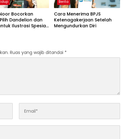
idup
Berita
Noor Bocorkan
Cara Menerima BPJS
Pilih Dandelion dan
Ketenagakerjaan Setelah
untuk Ilustrasi Spesial
Mengundurkan Diri
Tahun ke-56
ia
kan.
Ruas yang wajib ditandai
*