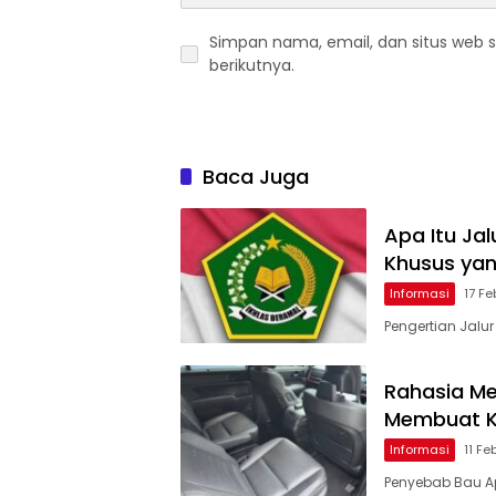
Simpan nama, email, dan situs web 
berikutnya.
Baca Juga
Apa Itu Ja
Khusus yan
Informasi
17 Fe
Pengertian Jalu
Rahasia Me
Membuat K
Informasi
11 Fe
Penyebab Bau Ap