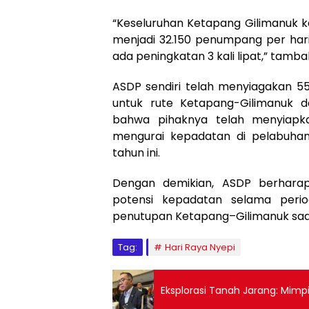
“Keseluruhan Ketapang Gilimanuk
menjadi 32.150 penumpang per hari 
ada peningkatan 3 kali lipat,” tambah
ASDP sendiri telah menyiagakan 55
untuk rute Ketapang-Gilimanuk d
bahwa pihaknya telah menyiapk
mengurai kepadatan di pelabuha
tahun ini.
Dengan demikian, ASDP berharap
potensi kepadatan selama peri
penutupan Ketapang–Gilimanuk saat
Tag:
Hari Raya Nyepi
Eksplorasi Tanah Jarang: Mimpi