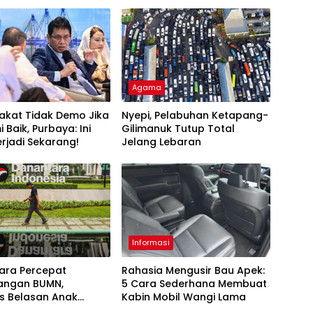
Agama
akat Tidak Demo Jika
Nyepi, Pelabuhan Ketapang-
 Baik, Purbaya: Ini
Gilimanuk Tutup Total
rjadi Sekarang!
Jelang Lebaran
Informasi
ara Percepat
Rahasia Mengusir Bau Apek:
angan BUMN,
5 Cara Sederhana Membuat
s Belasan Anak
Kabin Mobil Wangi Lama
TLKM dan SMGR