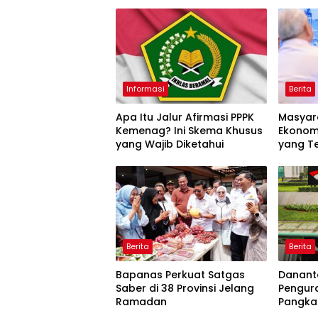
Informasi
Berita
Apa Itu Jalur Afirmasi PPPK
Masyar
Kemenag? Ini Skema Khusus
Ekonomi
yang Wajib Diketahui
yang Te
Berita
Berita
Bapanas Perkuat Satgas
Danant
Saber di 38 Provinsi Jelang
Pengur
Ramadan
Pangka
Usaha 