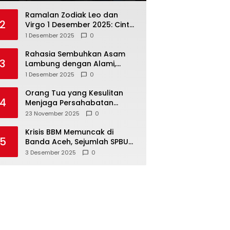
Ramalan Zodiak Leo dan
2
Virgo 1 Desember 2025: Cinta,
Karir, Kesehatan, dan
1 Desember 2025
0
Keuangan
Rahasia Sembuhkan Asam
3
Lambung dengan Alami,
Nomor 4 Disalahpahami
1 Desember 2025
0
Orang Tua yang Kesulitan
4
Menjaga Persahabatan
Biasanya Lakukan 8 Hal Ini
23 November 2025
0
Tanpa Sadar
Krisis BBM Memuncak di
5
Banda Aceh, Sejumlah SPBU
Tutup Total
3 Desember 2025
0