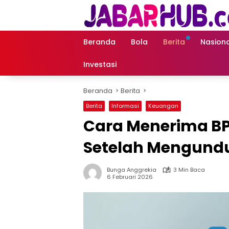
Langsung
ke
konten
Beranda
Bola
Berita
Nasiona
Investasi
Beranda
Berita
Berita
Informasi
Keuangan
Cara Menerima B
Setelah Mengundu
Bunga Anggrekia
3 Min Baca
6 Februari 2026