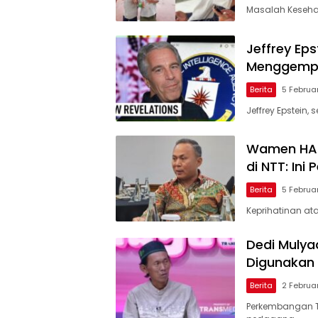
Masalah Keseha
Jeffrey Eps
Menggempa
Berita
5 Februa
Jeffrey Epstei
Wamen HAM 
di NTT: Ini
Berita
5 Februa
Keprihatinan at
Dedi Mulya
Digunakan 
Berita
2 Februa
Perkembangan T