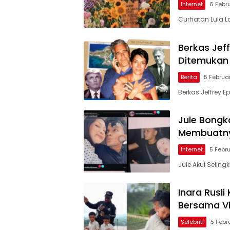
Internet
6 Febr
Curhatan Lula 
Berkas Jef
Ditemukan 
Berita
5 Februa
Berkas Jeffrey 
Jule Bongka
Membuatny
Internet
5 Febr
Jule Akui Seling
Inara Rusli
Bersama Vi
Selebriti
5 Febr