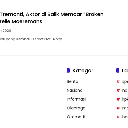
 Tremonti, Aktor di Balik Memoar “Broken
urelie Moeremans
ri 2026
onti yang Kembali Disorot Profil Roby…
Kategori
La
Berita
sp
Nasional
na
Informasi
kp
Olahraga
mob
Otomotif
be