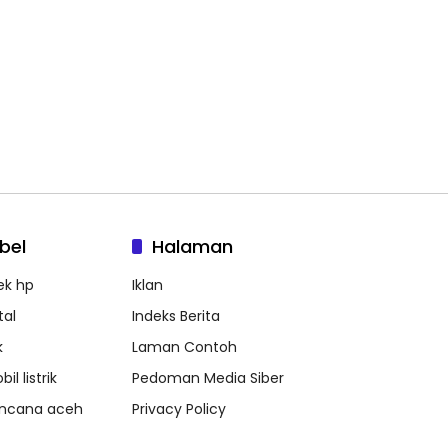
bel
Halaman
ek hp
Iklan
tal
Indeks Berita
k
Laman Contoh
il listrik
Pedoman Media Siber
ncana aceh
Privacy Policy