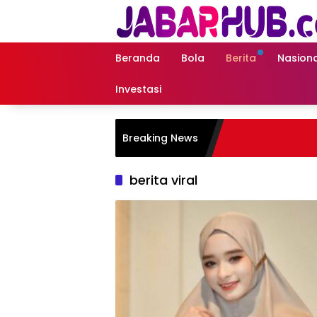
Langsung
ke
konten
Beranda
Bola
Berita
Nasiona
Investasi
Breaking News
berita viral