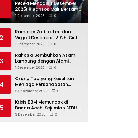
Rezeki Mengalir 1 Desember
1
2025! 9 Bansos Cair Bersama:
PKH, BPNT, dan KKS Mandiri
1 Desember 2025
0
Double
Ramalan Zodiak Leo dan
2
Virgo 1 Desember 2025: Cinta,
Karir, Kesehatan, dan
1 Desember 2025
0
Keuangan
Rahasia Sembuhkan Asam
3
Lambung dengan Alami,
Nomor 4 Disalahpahami
1 Desember 2025
0
Orang Tua yang Kesulitan
4
Menjaga Persahabatan
Biasanya Lakukan 8 Hal Ini
23 November 2025
0
Tanpa Sadar
Krisis BBM Memuncak di
5
Banda Aceh, Sejumlah SPBU
Tutup Total
3 Desember 2025
0