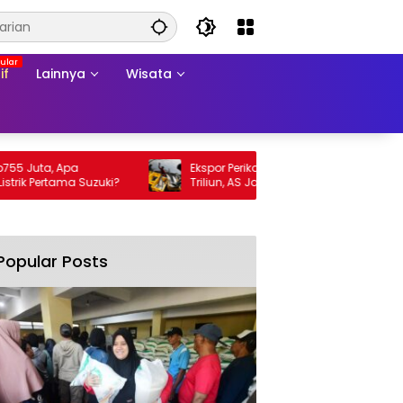
if
Lainnya
Wisata
, Apa
Ekspor Perikanan 2025 Tembus Rp105
tama Suzuki?
Triliun, AS Jadi Pasar Utama
Popular Posts