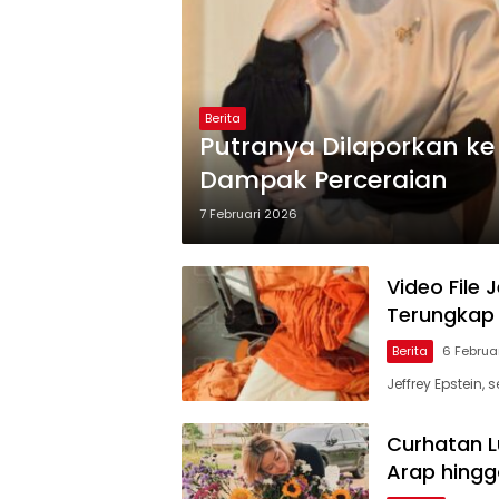
Berita
Putranya Dilaporkan ke 
Dampak Perceraian
7 Februari 2026
Video File
Terungkap
Berita
6 Februa
Jeffrey Epstei
Curhatan L
Arap hingg