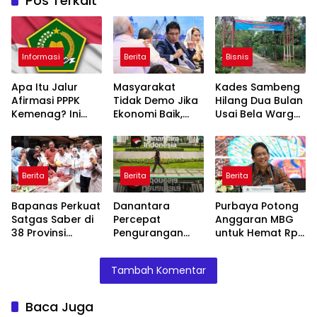
Pos Terkait
Informasi
Berita
Bisnis
Apa Itu Jalur
Masyarakat
Kades Sambeng
Afirmasi PPPK
Tidak Demo Jika
Hilang Dua Bulan
Kemenag? Ini
Ekonomi Baik,
Usai Bela Warga
Skema Khusus
Purbaya: Ini yang
Tolak Tambang
yang Wajib
Terjadi Sekarang!
Diketahui
Berita
Berita
Berita
Bapanas Perkuat
Danantara
Purbaya Potong
Satgas Saber di
Percepat
Anggaran MBG
38 Provinsi
Pengurangan
untuk Hemat Rp
Jelang Ramadan
BUMN, Pangkas
135 Triliun,
Belasan Anak
Dialihkan ke
Tambah Komentar
Usaha TLKM dan
Prioritas
SMGR
Mendesak
Baca Juga