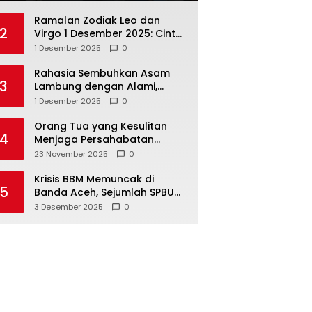
Ramalan Zodiak Leo dan
2
Virgo 1 Desember 2025: Cinta,
Karir, Kesehatan, dan
1 Desember 2025
0
Keuangan
Rahasia Sembuhkan Asam
3
Lambung dengan Alami,
Nomor 4 Disalahpahami
1 Desember 2025
0
Orang Tua yang Kesulitan
4
Menjaga Persahabatan
Biasanya Lakukan 8 Hal Ini
23 November 2025
0
Tanpa Sadar
Krisis BBM Memuncak di
5
Banda Aceh, Sejumlah SPBU
Tutup Total
3 Desember 2025
0