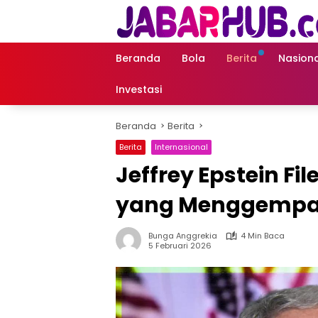
Langsung
ke
konten
Beranda
Bola
Berita
Nasiona
Investasi
Beranda
Berita
Berita
Internasional
Jeffrey Epstein Fi
yang Menggempa
Bunga Anggrekia
4 Min Baca
5 Februari 2026