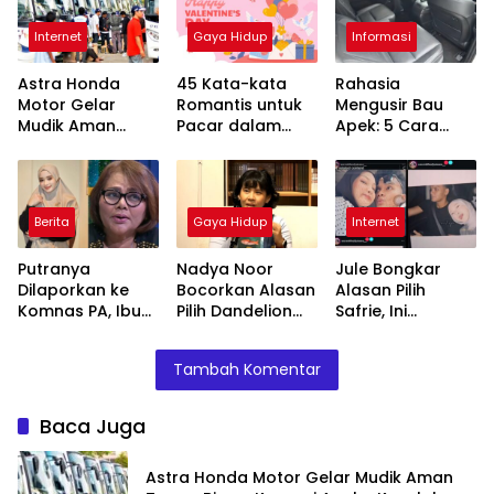
Internet
Gaya Hidup
Informasi
Astra Honda
45 Kata-kata
Rahasia
Motor Gelar
Romantis untuk
Mengusir Bau
Mudik Aman
Pacar dalam
Apek: 5 Cara
Tanpa Biaya,
Bahasa Inggris
Sederhana
Kurangi Angka
Membuat Kabin
Kecelakaan
Mobil Wangi
Lama
Berita
Gaya Hidup
Internet
Putranya
Nadya Noor
Jule Bongkar
Dilaporkan ke
Bocorkan Alasan
Alasan Pilih
Komnas PA, Ibu
Pilih Dandelion
Safrie, Ini
Virgoun Kritik
dan Kolibri untuk
Sifatnya yang
Dampak
Ilustrasi Spesial
Membuatnya
Tambah Komentar
Perceraian
Ulang Tahun ke-
Tertarik
56 Gramedia
Baca Juga
Astra Honda Motor Gelar Mudik Aman