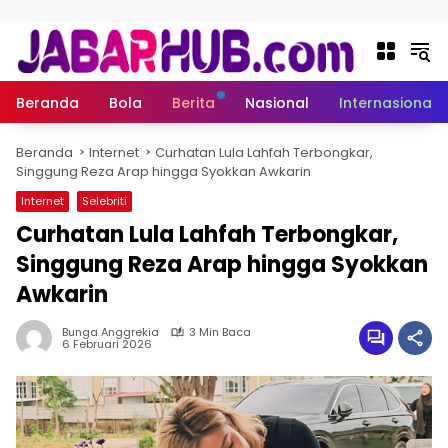
Langsung ke konten
Beranda
Bola
Berita
Nasional
Internasional
Beranda
Internet
Curhatan Lula Lahfah Terbongkar,
Singgung Reza Arap hingga Syokkan Awkarin
Internet
Selebriti
Curhatan Lula Lahfah Terbongkar,
Singgung Reza Arap hingga Syokkan
Awkarin
Bunga Anggrekia
3 Min Baca
6 Februari 2026