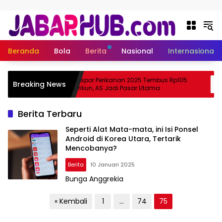
Langsung ke konten
Beranda
Bola
Berita
Nasional
Internasional
Apa
Ekspor Perikanan 2025 Tembus Rp105
Breaking News
ama Suzuki?
Triliun, AS Jadi Pasar Utama
Berita Terbaru
Seperti Alat Mata-mata, ini Isi Ponsel
Android di Korea Utara, Tertarik
Mencobanya?
Berita
10 Januari 2025
Bunga Anggrekia
JabarHub.com
P
« Kembali
1
…
74
75
a