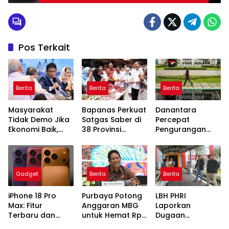
Pos Terkait
Berita
Berita
Berita
Masyarakat
Bapanas Perkuat
Danantara
Tidak Demo Jika
Satgas Saber di
Percepat
Ekonomi Baik,
38 Provinsi
Pengurangan
Purbaya: Ini yang
Jelang Ramadan
BUMN, Pangkas
Terjadi Sekarang!
Belasan Anak
Usaha TLKM dan
SMGR
Gadget
Berita
Berita
iPhone 18 Pro
Purbaya Potong
LBH PHRI
Max: Fitur
Anggaran MBG
Laporkan
Terbaru dan
untuk Hemat Rp
Dugaan
Harga yang
135 Triliun,
Malpraktik, RSUD