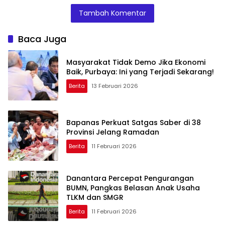
Menggoda
Dialihkan ke
Doris Sylvanus
Tambah Komentar
Prioritas
Janjikan
Mendesak
Investigasi
Baca Juga
Masyarakat Tidak Demo Jika Ekonomi
Baik, Purbaya: Ini yang Terjadi Sekarang!
Berita
13 Februari 2026
Bapanas Perkuat Satgas Saber di 38
Provinsi Jelang Ramadan
Berita
11 Februari 2026
Danantara Percepat Pengurangan
BUMN, Pangkas Belasan Anak Usaha
TLKM dan SMGR
Berita
11 Februari 2026