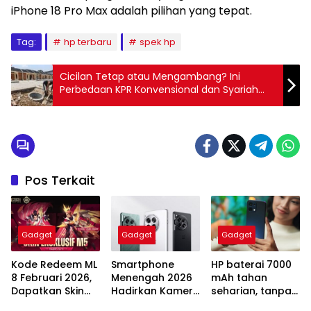
iPhone 18 Pro Max adalah pilihan yang tepat.
Tag:
hp terbaru
spek hp
Cicilan Tetap atau Mengambang? Ini
Perbedaan KPR Konvensional dan Syariah
yang Wajib Diketahui
Pos Terkait
Gadget
Gadget
Gadget
Kode Redeem ML
Smartphone
HP baterai 7000
8 Februari 2026,
Menengah 2026
mAh tahan
Dapatkan Skin
Hadirkan Kamera
seharian, tanpa
Lady Dragon Luo
Periskop dan
power bank!