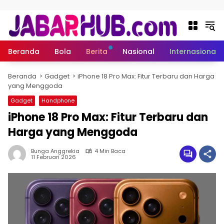
Langsung ke konten
Beranda
Bola
Berita
Nasional
Internasional
Beranda
Gadget
iPhone 18 Pro Max: Fitur Terbaru dan Harga
yang Menggoda
Gadget
Handphone
iPhone 18 Pro Max: Fitur Terbaru dan
Harga yang Menggoda
Bunga Anggrekia
4 Min Baca
11 Februari 2026