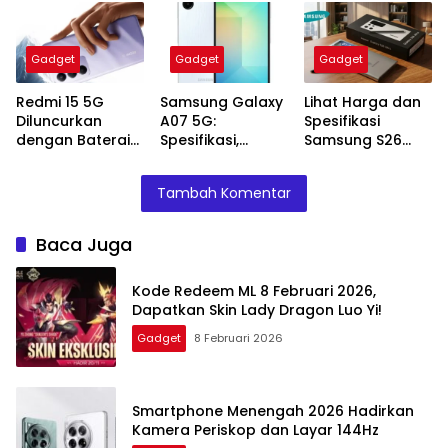
Yi!
Layar 144Hz
Gadget
Gadget
Gadget
Redmi 15 5G
Samsung Galaxy
Lihat Harga dan
Diluncurkan
A07 5G:
Spesifikasi
dengan Baterai
Spesifikasi,
Samsung S26
7000 mAh dan
Harga, dan
serta Galaxy A
Layar 6,9 Inci
Keunggulan
Terbaru yang
Tambah Komentar
yang Harus
Segera Rilis
Diketahui
Baca Juga
Kode Redeem ML 8 Februari 2026,
Dapatkan Skin Lady Dragon Luo Yi!
Gadget
8 Februari 2026
Smartphone Menengah 2026 Hadirkan
Kamera Periskop dan Layar 144Hz