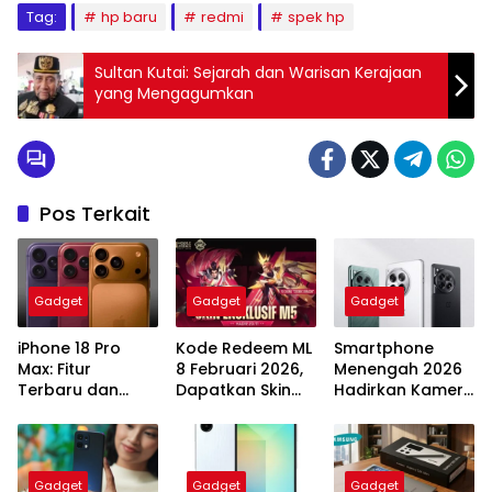
Tag:
hp baru
redmi
spek hp
Sultan Kutai: Sejarah dan Warisan Kerajaan
yang Mengagumkan
Pos Terkait
Gadget
Gadget
Gadget
iPhone 18 Pro
Kode Redeem ML
Smartphone
Max: Fitur
8 Februari 2026,
Menengah 2026
Terbaru dan
Dapatkan Skin
Hadirkan Kamera
Harga yang
Lady Dragon Luo
Periskop dan
Menggoda
Yi!
Layar 144Hz
Gadget
Gadget
Gadget