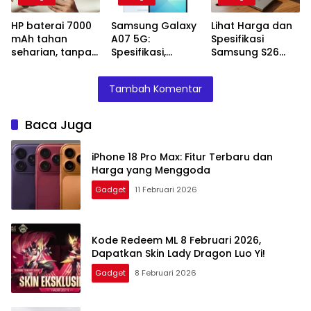
HP baterai 7000
Samsung Galaxy
Lihat Harga dan
mAh tahan
A07 5G:
Spesifikasi
seharian, tanpa
Spesifikasi,
Samsung S26
power bank!
Harga, dan
serta Galaxy A
Keunggulan
Terbaru yang
Tambah Komentar
yang Harus
Segera Rilis
Diketahui
Baca Juga
iPhone 18 Pro Max: Fitur Terbaru dan
Harga yang Menggoda
Gadget
11 Februari 2026
Kode Redeem ML 8 Februari 2026,
Dapatkan Skin Lady Dragon Luo Yi!
Gadget
8 Februari 2026