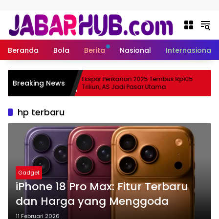
Langsung ke konten
Beranda
Bola
Berita
Nasional
Internasional
, Apa
Ekspor Perikanan 2025 Tembus Rp105
Breaking News
rtama Suzuki?
Triliun, AS Jadi Pasar Utama
hp terbaru
Gadget
iPhone 18 Pro Max: Fitur Terbaru
dan Harga yang Menggoda
11 Februari 2026