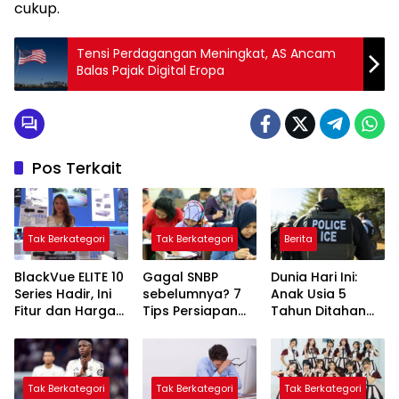
cukup.
Tensi Perdagangan Meningkat, AS Ancam
Balas Pajak Digital Eropa
Pos Terkait
Tak Berkategori
Tak Berkategori
Berita
BlackVue ELITE 10
Gagal SNBP
Dunia Hari Ini:
Series Hadir, Ini
sebelumnya? 7
Anak Usia 5
Fitur dan Harga
Tips Persiapan
Tahun Ditahan
Lengkapnya
Awal SNBP 2026
Petugas ICE
untuk Peluang
Setelah Sekolah
Lebih Besar
Tak Berkategori
Tak Berkategori
Tak Berkategori