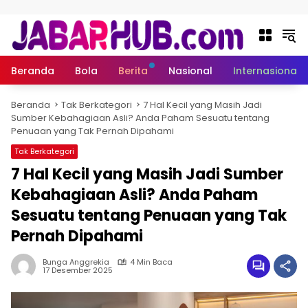
Langsung ke konten
Beranda
Bola
Berita
Nasional
Internasional
Beranda
Tak Berkategori
7 Hal Kecil yang Masih Jadi
Sumber Kebahagiaan Asli? Anda Paham Sesuatu tentang
Penuaan yang Tak Pernah Dipahami
Tak Berkategori
7 Hal Kecil yang Masih Jadi Sumber
Kebahagiaan Asli? Anda Paham
Sesuatu tentang Penuaan yang Tak
Pernah Dipahami
Bunga Anggrekia
4 Min Baca
17 Desember 2025