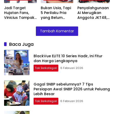
Jadi Target
Bukan Usia, Tapi
Penyalahgunaan
Hujatan Fans,
5 Perilaku Pria
AI Merugikan
Vinicius Tampak
yang Belum
Anggota JKT48,
Frustasi di
Matang
Freya dan JOT
Lorong Ruang
Emosional
Ambil Tindakan
Tambah Komentar
Ganti Bernabéu
Tegas
Baca Juga
BlackVue ELITE 10 Series Hadir, Ini Fitur
dan Harga Lengkapnya
Tak Berkategori
6 Februari 2026
Gagal SNBP sebelumnya? 7 Tips
Persiapan Awal SNBP 2026 untuk Peluang
Lebih Besar
Tak Berkategori
6 Februari 2026