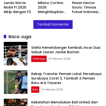
Lando Norris:
Milano Cortina
Pesan Hector
Mobil F1 2026
2026:
Souto: Timnas
Mirip dengan F2
Menghidupkan
Futsal Indonesia
Olimpiade
Bisa Ciptakan
dengan Sistem
Sejarah Jika
Tambah Komentar
Multi-Tuan
Kalahkan
Rumah
Jepang!
Baca Juga
Stella Hemetsberger Kembali, Incar Dua
Sabuk Lawan Jackie Buntan
Olahraga
13 Februari 2026
Rekap Transfer Pemain Lokal: Persebaya
Surabaya Coret 3, Tambah 2 Pemain
Baru era Tavares
Bola
13 Februari 2026
Kekalahan Memalukan Bali United dari