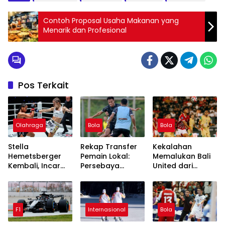
Contoh Proposal Usaha Makanan yang
Menarik dan Profesional
Pos Terkait
Olahraga
Bola
Bola
Stella
Rekap Transfer
Kekalahan
Hemetsberger
Pemain Lokal:
Memalukan Bali
Kembali, Incar
Persebaya
United dari
Dua Sabuk
Surabaya Coret
Persebaya
Lawan Jackie
3, Tambah 2
Surabaya: 3
Buntan
Pemain Baru era
Fakta yang
Tavares
Menggemparkan
F1
Internasional
Bola