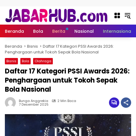
Langsung ke konten
Beranda
Bola
Berita
Nasional
Internasional
Beranda
Bisnis
Daftar 17 Kategori PSSI Awards 2026:
Penghargaan untuk Tokoh Sepak Bola Nasional
Bisnis
Bola
Olahraga
Daftar 17 Kategori PSSI Awards 2026:
Penghargaan untuk Tokoh Sepak
Bola Nasional
Bunga Anggrekia
2 Min Baca
7 Desember 2025