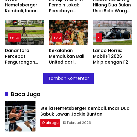
Hemetsberger
Pemain Lokal:
Hilang Dua Bulan
Kembali, Incar
Persebaya
Usai Bela Warga
Dua Sabuk
Surabaya Coret
Tolak Tambang
Lawan Jackie
3, Tambah 2
Buntan
Pemain Baru era
Tavares
Berita
Bola
F1
Danantara
Kekalahan
Lando Norris:
Percepat
Memalukan Bali
Mobil F1 2026
Pengurangan
United dari
Mirip dengan F2
BUMN, Pangkas
Persebaya
Belasan Anak
Surabaya: 3
Tambah Komentar
Usaha TLKM dan
Fakta yang
SMGR
Menggemparkan
Baca Juga
Stella Hemetsberger Kembali, Incar Dua
Sabuk Lawan Jackie Buntan
Olahraga
13 Februari 2026