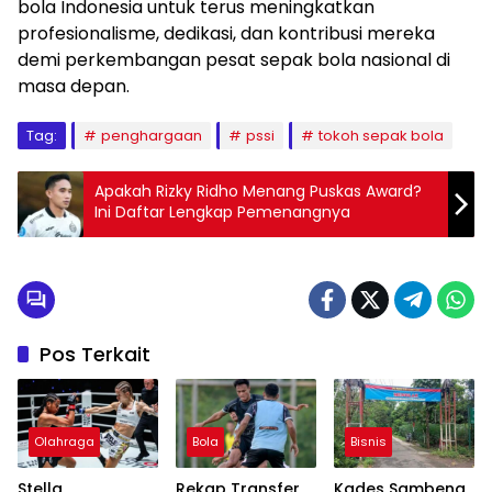
bola Indonesia untuk terus meningkatkan
profesionalisme, dedikasi, dan kontribusi mereka
demi perkembangan pesat sepak bola nasional di
masa depan.
Tag:
penghargaan
pssi
tokoh sepak bola
Apakah Rizky Ridho Menang Puskas Award?
Ini Daftar Lengkap Pemenangnya
Pos Terkait
Olahraga
Bola
Bisnis
Stella
Rekap Transfer
Kades Sambeng