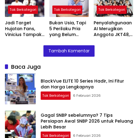
Lebih Besar
Tak Berkategori
Tak Berkategori
Tak Berkategori
Jadi Target
Bukan Usia, Tapi
Penyalahgunaan
Hujatan Fans,
5 Perilaku Pria
AI Merugikan
Vinicius Tampak
yang Belum
Anggota JKT48,
Frustasi di
Matang
Freya dan JOT
Lorong Ruang
Emosional
Ambil Tindakan
Tambah Komentar
Ganti Bernabéu
Tegas
Baca Juga
BlackVue ELITE 10 Series Hadir, Ini Fitur
dan Harga Lengkapnya
Tak Berkategori
6 Februari 2026
Gagal SNBP sebelumnya? 7 Tips
Persiapan Awal SNBP 2026 untuk Peluang
Lebih Besar
Tak Berkategori
6 Februari 2026