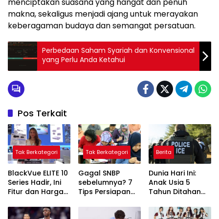
menciptakan suasana yang hangat dan penuh
makna, sekaligus menjadi ajang untuk merayakan
keberagaman budaya dan semangat persatuan.
Perbedaan Saham Syariah dan Konvensional
yang Perlu Anda Ketahui
Pos Terkait
Tak Berkategori
Tak Berkategori
Berita
BlackVue ELITE 10
Gagal SNBP
Dunia Hari Ini:
Series Hadir, Ini
sebelumnya? 7
Anak Usia 5
Fitur dan Harga
Tips Persiapan
Tahun Ditahan
Lengkapnya
Awal SNBP 2026
Petugas ICE
untuk Peluang
Setelah Sekolah