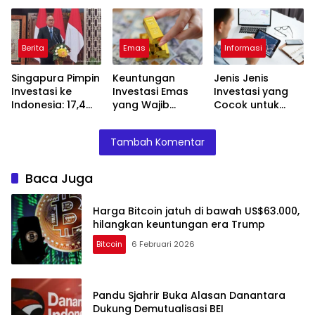
keuntungan era
Demutualisasi BEI
Juta Minggu
Trump
Depan
Berita
Emas
Informasi
Singapura Pimpin
Keuntungan
Jenis Jenis
Investasi ke
Investasi Emas
Investasi yang
Indonesia: 17,4
yang Wajib
Cocok untuk
Miliar Dolar
Diketahui Pemula
Pemula dan
Masuk Tahun Ini
Pengusaha
Tambah Komentar
Baca Juga
Harga Bitcoin jatuh di bawah US$63.000,
hilangkan keuntungan era Trump
Bitcoin
6 Februari 2026
Pandu Sjahrir Buka Alasan Danantara
Dukung Demutualisasi BEI