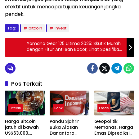
efektif untuk mencapai tujuan keuangan jangka
pendek.
Tag:
bitcoin
invest
Yamaha Gear 125 Ultima 2025: Skutik Murah
dengan Fitur Anti Ban Bocor, Lihat Spesifikasi
dan Harganya
Pos Terkait
Bitcoin
Bank
Emas
Harga Bitcoin
Pandu Sjahrir
Geopolitik
jatuh di bawah
Buka Alasan
Memanas, Harga
US$63.000,
Danantara
Emas Diprediksi
hilangkan
Dukung
Tembus Rp2,8