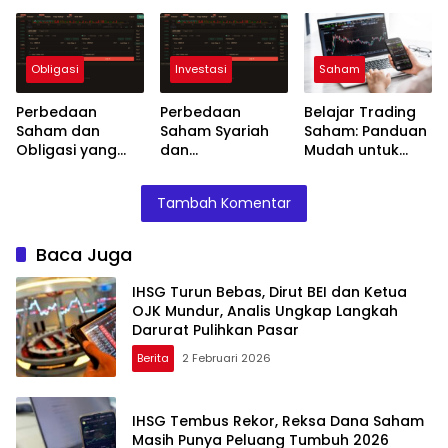
Mundur, Analis
Masih Punya
Diketahui Pemula
Ungkap Langkah
Peluang Tumbuh
Darurat Pulihkan
2026
Pasar
Obligasi
Investasi
Saham
Perbedaan
Perbedaan
Belajar Trading
Saham dan
Saham Syariah
Saham: Panduan
Obligasi yang
dan
Mudah untuk
Wajib Anda
Konvensional
Pemula 2026
Ketahui
yang Perlu Anda
Tambah Komentar
Ketahui
Baca Juga
IHSG Turun Bebas, Dirut BEI dan Ketua
OJK Mundur, Analis Ungkap Langkah
Darurat Pulihkan Pasar
Berita
2 Februari 2026
IHSG Tembus Rekor, Reksa Dana Saham
Masih Punya Peluang Tumbuh 2026