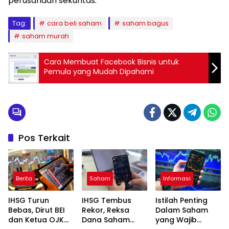
perusahaan sekuritas.
Tag:
cara beli saham
saham bagus
saham murah
Cara Membuat Facebook Bisnis untuk
Pemula yang Mudah Dipahami
Pos Terkait
Berita
Saham
Informasi
IHSG Turun
IHSG Tembus
Istilah Penting
Bebas, Dirut BEI
Rekor, Reksa
Dalam Saham
dan Ketua OJK
Dana Saham
yang Wajib