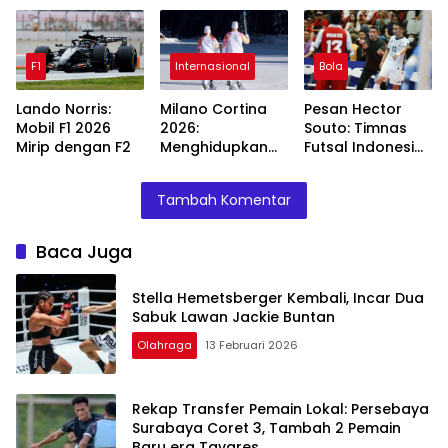
Lawan Jackie
3, Tambah 2
Surabaya: 3
Buntan
Pemain Baru era
Fakta yang
Tavares
Menggemparkan
F1
Internasional
Bola
Lando Norris:
Milano Cortina
Pesan Hector
Mobil F1 2026
2026:
Souto: Timnas
Mirip dengan F2
Menghidupkan
Futsal Indonesia
Olimpiade
Bisa Ciptakan
dengan Sistem
Sejarah Jika
Tambah Komentar
Multi-Tuan
Kalahkan
Rumah
Jepang!
Baca Juga
Stella Hemetsberger Kembali, Incar Dua
Sabuk Lawan Jackie Buntan
Olahraga
13 Februari 2026
Rekap Transfer Pemain Lokal: Persebaya
Surabaya Coret 3, Tambah 2 Pemain
Baru era Tavares