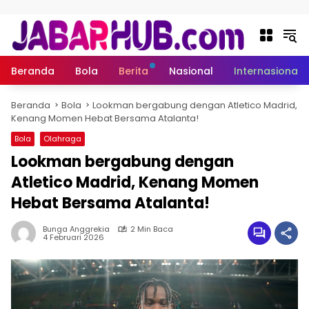
Langsung ke konten
Beranda
Bola
Berita
Nasional
Internasional
Beranda
Bola
Lookman bergabung dengan Atletico Madrid,
Kenang Momen Hebat Bersama Atalanta!
Bola
Olahraga
Lookman bergabung dengan
Atletico Madrid, Kenang Momen
Hebat Bersama Atalanta!
Bunga Anggrekia
2 Min Baca
4 Februari 2026