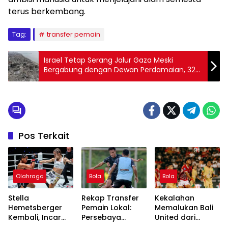
terus berkembang.
Tag:
transfer pemain
Israel Tetap Serang Jalur Gaza Meski
Bergabung dengan Dewan Perdamaian, 32
Orang Tewas
Pos Terkait
Olahraga
Bola
Bola
Stella
Rekap Transfer
Kekalahan
Hemetsberger
Pemain Lokal:
Memalukan Bali
Kembali, Incar
Persebaya
United dari
Dua Sabuk
Surabaya Coret
Persebaya