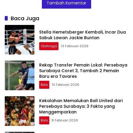
Tambah Komentar
Multi-Tuan
Kalahkan
Rumah
Jepang!
Baca Juga
Stella Hemetsberger Kembali, Incar Dua
Sabuk Lawan Jackie Buntan
Olahraga
13 Februari 2026
Rekap Transfer Pemain Lokal: Persebaya
Surabaya Coret 3, Tambah 2 Pemain
Baru era Tavares
Bola
13 Februari 2026
Kekalahan Memalukan Bali United dari
Persebaya Surabaya: 3 Fakta yang
Menggemparkan
Bola
8 Februari 2026