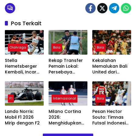
Pos Terkait
Olahraga
Bola
Bola
Stella
Rekap Transfer
Kekalahan
Hemetsberger
Pemain Lokal:
Memalukan Bali
Kembali, Incar
Persebaya
United dari
Dua Sabuk
Surabaya Coret
Persebaya
Lawan Jackie
3, Tambah 2
Surabaya: 3
Buntan
Pemain Baru era
Fakta yang
Tavares
Menggemparkan
F1
Internasional
Bola
Lando Norris:
Milano Cortina
Pesan Hector
Mobil F1 2026
2026:
Souto: Timnas
Mirip dengan F2
Menghidupkan
Futsal Indonesia
Olimpiade
Bisa Ciptakan
dengan Sistem
Sejarah Jika