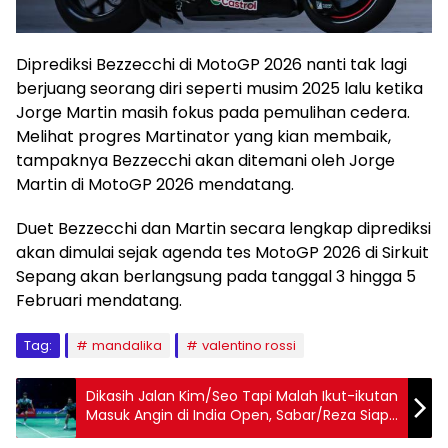
Diprediksi Bezzecchi di MotoGP 2026 nanti tak lagi
berjuang seorang diri seperti musim 2025 lalu ketika
Jorge Martin masih fokus pada pemulihan cedera.
Melihat progres Martinator yang kian membaik,
tampaknya Bezzecchi akan ditemani oleh Jorge
Martin di MotoGP 2026 mendatang.
Duet Bezzecchi dan Martin secara lengkap diprediksi
akan dimulai sejak agenda tes MotoGP 2026 di Sirkuit
Sepang akan berlangsung pada tanggal 3 hingga 5
Februari mendatang.
Tag:
mandalika
valentino rossi
Dikasih Jalan Kim/Seo Tapi Malah Ikut-ikutan
Masuk Angin di India Open, Sabar/Reza Siap
Balas di Indonesia Masters