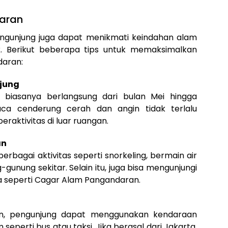
daran
ngunjung juga dapat menikmati keindahan alam
k. Berikut beberapa tips untuk memaksimalkan
daran:
njung
 biasanya berlangsung dari bulan Mei hingga
aca cenderung cerah dan angin tidak terlalu
eraktivitas di luar ruangan.
an
rbagai aktivitas seperti snorkeling, bermain air
g-gunung sekitar. Selain itu, juga bisa mengunjungi
 seperti Cagar Alam Pangandaran.
n, pengunjung dapat menggunakan kendaraan
seperti bus atau taksi. Jika berasal dari Jakarta,