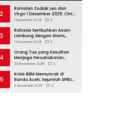
Ramalan Zodiak Leo dan
2
Virgo 1 Desember 2025: Cinta,
Karir, Kesehatan, dan
1 Desember 2025
0
Keuangan
Rahasia Sembuhkan Asam
3
Lambung dengan Alami,
Nomor 4 Disalahpahami
1 Desember 2025
0
Orang Tua yang Kesulitan
4
Menjaga Persahabatan
Biasanya Lakukan 8 Hal Ini
23 November 2025
0
Tanpa Sadar
Krisis BBM Memuncak di
5
Banda Aceh, Sejumlah SPBU
Tutup Total
3 Desember 2025
0