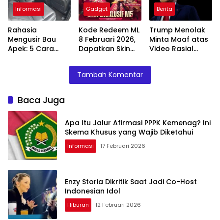
Informasi
Gadget
Berita
Rahasia
Kode Redeem ML
Trump Menolak
Mengusir Bau
8 Februari 2026,
Minta Maaf atas
Apek: 5 Cara
Dapatkan Skin
Video Rasial
Sederhana
Lady Dragon Luo
Terhadap
Membuat Kabin
Yi!
Obama dan
Tambah Komentar
Mobil Wangi
Istrinya
Lama
Baca Juga
Apa Itu Jalur Afirmasi PPPK Kemenag? Ini
Skema Khusus yang Wajib Diketahui
Informasi
17 Februari 2026
Enzy Storia Dikritik Saat Jadi Co-Host
Indonesian Idol
Hiburan
12 Februari 2026