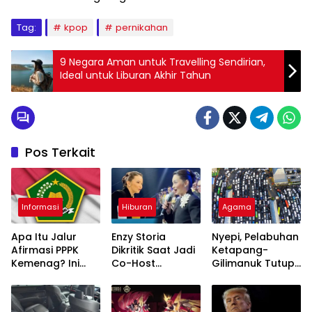
Tag:
kpop
pernikahan
9 Negara Aman untuk Travelling Sendirian,
Ideal untuk Liburan Akhir Tahun
Pos Terkait
Informasi
Hiburan
Agama
Apa Itu Jalur
Enzy Storia
Nyepi, Pelabuhan
Afirmasi PPPK
Dikritik Saat Jadi
Ketapang-
Kemenag? Ini
Co-Host
Gilimanuk Tutup
Skema Khusus
Indonesian Idol
Total Jelang
yang Wajib
Lebaran
Diketahui