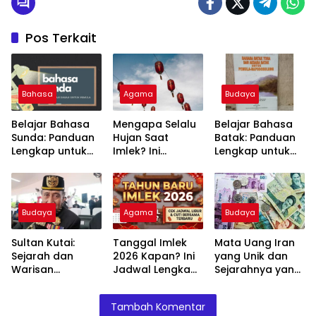
Pos Terkait
Bahasa
Agama
Budaya
Belajar Bahasa
Mengapa Selalu
Belajar Bahasa
Sunda: Panduan
Hujan Saat
Batak: Panduan
Lengkap untuk
Imlek? Ini
Lengkap untuk
Pemula
Penjelasan Ilmiah
Pemula
dan Maknanya
Budaya
Agama
Budaya
Sultan Kutai:
Tanggal Imlek
Mata Uang Iran
Sejarah dan
2026 Kapan? Ini
yang Unik dan
Warisan
Jadwal Lengkap
Sejarahnya yang
Kerajaan yang
dan Artinya
Menarik
Mengagumkan
Tambah Komentar