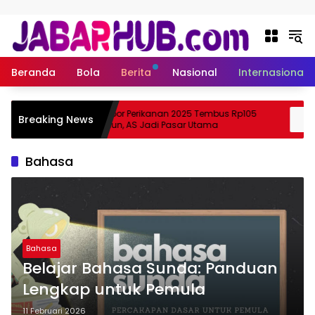
Langsung ke konten
Beranda
Bola
Berita
Nasional
Internasional
a
Ekspor Perikanan 2025 Tembus Rp105
Breaking News
 Suzuki?
Triliun, AS Jadi Pasar Utama
Bahasa
Bahasa
Belajar Bahasa Sunda: Panduan
Lengkap untuk Pemula
11 Februari 2026