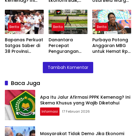
Kemenag? Ini
Ekonomi Baik,
Usai Bela Warga
Skema Khusus
Purbaya: Ini yang
Tolak Tambang
yang Wajib
Terjadi Sekarang!
Diketahui
Berita
Berita
Berita
Bapanas Perkuat
Danantara
Purbaya Potong
Satgas Saber di
Percepat
Anggaran MBG
38 Provinsi
Pengurangan
untuk Hemat Rp
Jelang Ramadan
BUMN, Pangkas
135 Triliun,
Belasan Anak
Dialihkan ke
Tambah Komentar
Usaha TLKM dan
Prioritas
SMGR
Mendesak
Baca Juga
Apa Itu Jalur Afirmasi PPPK Kemenag? Ini
Skema Khusus yang Wajib Diketahui
Informasi
17 Februari 2026
Masyarakat Tidak Demo Jika Ekonomi