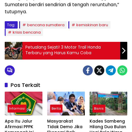
Sumatera berdiri sendirian di tengah reruntuhan,”
tutupnya.
Tag:
bencana sumatera
kemiskinan baru
krisis bencana
Petualang Sejati! 3 Motor Trail Honda
Terbaru yang Harus Kamu Coba
Pos Terkait
Informasi
Berita
Bisnis
Apa Itu Jalur
Masyarakat
Kades Sambeng
Afirmasi PPPK
Tidak Demo Jika
Hilang Dua Bulan