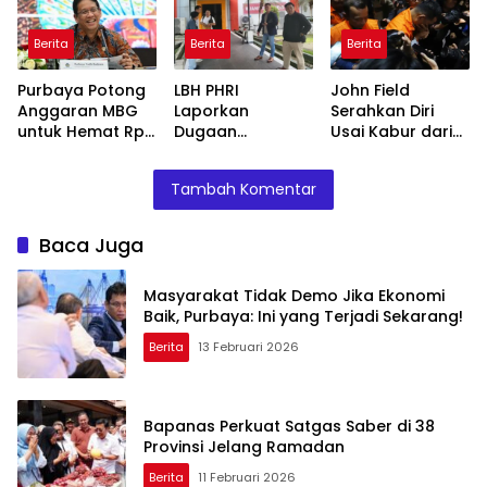
Usaha TLKM dan
SMGR
Berita
Berita
Berita
Purbaya Potong
LBH PHRI
John Field
Anggaran MBG
Laporkan
Serahkan Diri
untuk Hemat Rp
Dugaan
Usai Kabur dari
135 Triliun,
Malpraktik, RSUD
OTT KPK di Bea
Dialihkan ke
Doris Sylvanus
Cukai
Tambah Komentar
Prioritas
Janjikan
Mendesak
Investigasi
Baca Juga
Masyarakat Tidak Demo Jika Ekonomi
Baik, Purbaya: Ini yang Terjadi Sekarang!
Berita
13 Februari 2026
Bapanas Perkuat Satgas Saber di 38
Provinsi Jelang Ramadan
Berita
11 Februari 2026