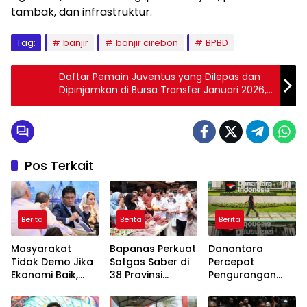
tambak, dan infrastruktur.
Tag:
banjir
banjir cirebon
BPBD
Daftar Pemain Juventus yang Dilepas dan
Dipinjamkan di Bursa Transfer Januari 2026,
Ada yang ke Lazio?
Pos Terkait
Berita
Berita
Berita
Masyarakat
Bapanas Perkuat
Danantara
Tidak Demo Jika
Satgas Saber di
Percepat
Ekonomi Baik,
38 Provinsi
Pengurangan
Purbaya: Ini yang
Jelang Ramadan
BUMN, Pangkas
Terjadi Sekarang!
Belasan Anak