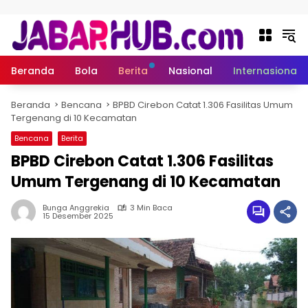
Langsung ke konten
Beranda
Bola
Berita
Nasional
Internasional
Beranda
Bencana
BPBD Cirebon Catat 1.306 Fasilitas Umum
Tergenang di 10 Kecamatan
Bencana
Berita
BPBD Cirebon Catat 1.306 Fasilitas
Umum Tergenang di 10 Kecamatan
Bunga Anggrekia
3 Min Baca
15 Desember 2025